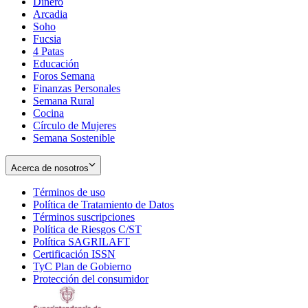
Dinero
Arcadia
Soho
Opens
Fucsia
in
Opens
4 Patas
new
in
Educación
window
new
Foros Semana
window
Finanzas Personales
Semana Rural
Cocina
Círculo de Mujeres
Semana Sostenible
Acerca de nosotros
Términos de uso
Opens
Política de Tratamiento de Datos
in
Opens
Términos suscripciones
new
Opens
in
Política de Riesgos C/ST
window
in
Opens
new
Política SAGRILAFT
Opens
new
in
window
Certificación ISSN
Opens
in
window
new
TyC Plan de Gobierno
in
new
Opens
window
Protección del consumidor
new
window
in
Opens
window
new
in
window
new