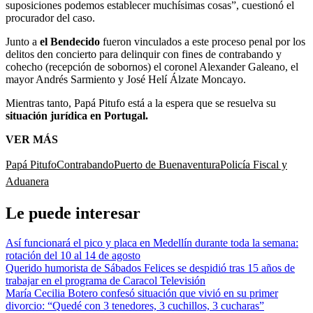
suposiciones podemos establecer muchísimas cosas”, cuestionó el
procurador del caso.
Junto a
el Bendecido
fueron vinculados a este proceso penal por los
delitos den concierto para delinquir con fines de contrabando y
cohecho (recepción de sobornos) el coronel Alexander Galeano, el
mayor Andrés Sarmiento y José Helí Álzate Moncayo.
Mientras tanto, Papá Pitufo está a la espera que se resuelva su
situación jurídica en Portugal.
VER MÁS
Papá Pitufo
Contrabando
Puerto de Buenaventura
Policía Fiscal y
Aduanera
Le puede interesar
Así funcionará el pico y placa en Medellín durante toda la semana:
rotación del 10 al 14 de agosto
Querido humorista de Sábados Felices se despidió tras 15 años de
trabajar en el programa de Caracol Televisión
María Cecilia Botero confesó situación que vivió en su primer
divorcio: “Quedé con 3 tenedores, 3 cuchillos, 3 cucharas”