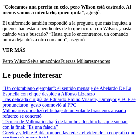
“
Colocamos una perrita en celo, pero Wilson está castrado. Al
menos vamos a intentarlo, quién quita
”, agregó.
El uniformado también respondió a la pregunta que más inquieta a
quienes han estado pendientes de lo que ocurra con Wilson: ¿hasta
cuándo van a buscarlo? “Hasta que lo encontremos, un comando
nunca deja atrás a otro comando”, aseguró.
VER MÁS
Perro Wilson
Selva amazónica
Fuerzas Militares
menores
Le puede interesar
“Un colombiano ejemplar”: el sentido mensaje de Abelardo De La
Espriella con el que despide a Alfonso Lizarazo
Tras delicada cirugía de Eduardo Emilio Vilarete, Dimayor y FCF se
pronunciaron: gesto conmovió al FPC
Millonarios oficializó el fichaje de un volante brasileño: ansiado
refuerzo se concretó
Técnico de Millonarios bajó de la nube a los hinchas que sueñan
con la final: “Es una falacia”
Greeicy y Mike Bahía rompen las redes: el video de la ecografía que