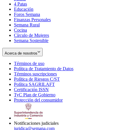
4 Patas
new
in
Educación
window
new
Foros Semana
window
Finanzas Personales
Semana Rural
Cocina
Círculo de Mujeres
Semana Sostenible
Acerca de nosotros
Términos de uso
Opens
Política de Tratamiento de Datos
in
Opens
Términos suscripciones
new
Opens
in
Política de Riesgos C/ST
window
in
Opens
new
Política SAGRILAFT
Opens
new
in
window
Certificación ISSN
Opens
in
window
new
TyC Plan de Gobierno
in
new
Opens
window
Protección del consumidor
new
window
in
Opens
window
new
in
window
new
window
Notificaciones judiciales
juridica@semana.com