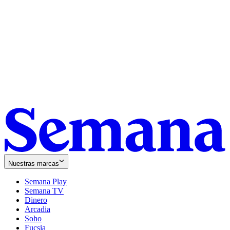
Nuestras marcas
Semana Play
Semana TV
Dinero
Arcadia
Soho
Opens
Fucsia
in
Opens