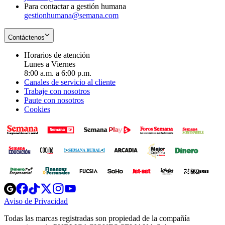
Para contactar a gestión humana
gestionhumana@semana.com
Contáctenos
Horarios de atención
Lunes a Viernes
8:00 a.m. a 6:00 p.m.
Canales de servicio al cliente
Trabaje con nosotros
Paute con nosotros
Cookies
Opens
Opens
Opens
Opens
Opens
in
in
in
in
in
Aviso de Privacidad
Opens
new
new
new
new
new
in
window
window
window
window
window
Todas las marcas registradas son propiedad de la compañía
new