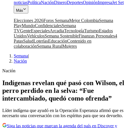
noticias
Política
Nación
Dinero
Deportes
Opinión
Impresa
Jet Set
Más
Elecciones 2026
Foros Semana
Mejor Colombia
Semana
Play
Mundo
Confidenciales
Semana
TV
Gente
Especiales
Arcadia
Tecnología
Turismo
Estados
Unidos
Vehículos
Semana Sostenible
Finanzas Personales
4
Patas
Salud
Loterías
Educación
Contenido en
colaboración
Semana Rural
Mujeres
Semana
|
Nación
Nación
Indígenas revelan qué pasó con Wilson, el
perro perdido en la selva: “Fue
intercambiado, quedó como ofrenda”
Líder indígena que ayudó en la Operación Esperanza afirmó que es
necesario una conversación con los espíritus para que sea devuelto.
Siga las noticias que marcan la agenda del país en Discover y