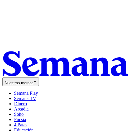
Nuestras marcas
Semana Play
Semana TV
Dinero
Arcadia
Soho
Opens
Fucsia
in
Opens
4 Patas
new
in
Educación
window
new