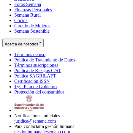
Foros Semana
window
Finanzas Personales
Semana Rural
Cocina
Círculo de Mujeres
Semana Sostenible
Acerca de nosotros
Términos de uso
Opens
Política de Tratamiento de Datos
in
Opens
Términos suscripciones
new
Opens
in
Política de Riesgos C/ST
window
in
Opens
new
Política SAGRILAFT
Opens
new
in
window
Certificación ISSN
Opens
in
window
new
TyC Plan de Gobierno
in
new
Opens
window
Protección del consumidor
new
window
in
Opens
window
new
in
window
new
window
Notificaciones judiciales
juridica@semana.com
Para contactar a gestión humana
gestionhumana@semana.com