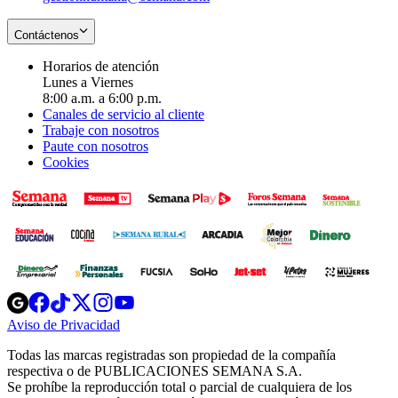
Contáctenos
Horarios de atención
Lunes a Viernes
8:00 a.m. a 6:00 p.m.
Canales de servicio al cliente
Trabaje con nosotros
Paute con nosotros
Cookies
Opens
Opens
Opens
Opens
Opens
in
in
in
in
in
Aviso de Privacidad
Opens
new
new
new
new
new
in
window
window
window
window
window
Todas las marcas registradas son propiedad de la compañía
new
respectiva o de PUBLICACIONES SEMANA S.A.
window
Se prohíbe la reproducción total o parcial de cualquiera de los