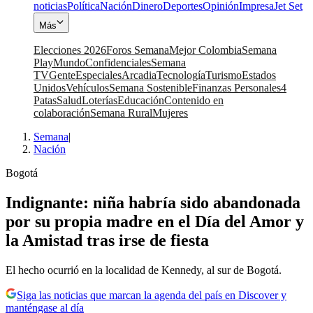
noticias
Política
Nación
Dinero
Deportes
Opinión
Impresa
Jet Set
Más
Elecciones 2026
Foros Semana
Mejor Colombia
Semana
Play
Mundo
Confidenciales
Semana
TV
Gente
Especiales
Arcadia
Tecnología
Turismo
Estados
Unidos
Vehículos
Semana Sostenible
Finanzas Personales
4
Patas
Salud
Loterías
Educación
Contenido en
colaboración
Semana Rural
Mujeres
Semana
|
Nación
Bogotá
Indignante: niña habría sido abandonada
por su propia madre en el Día del Amor y
la Amistad tras irse de fiesta
El hecho ocurrió en la localidad de Kennedy, al sur de Bogotá.
Siga las noticias que marcan la agenda del país en Discover y
manténgase al día