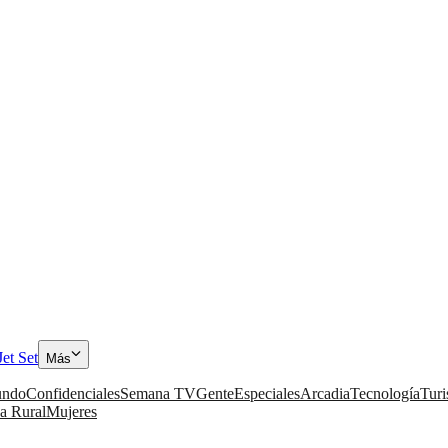
Jet Set
Más
ndo
Confidenciales
Semana TV
Gente
Especiales
Arcadia
Tecnología
Tur
a Rural
Mujeres