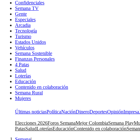
Confidenciales
Semana TV
Gente
Especiales
Arcadia
Tecnología
Turismo
Estados Unidos
Vehículos
Semana Sostenible
Finanzas Personales
4 Patas
Salud
Loterías
Educación
Contenido en colaboración
Semana Rural
Mujeres
Últimas noticias
Política
Nación
Dinero
Deportes
Opinión
Impresa
Elecciones 2026
Foros Semana
Mejor Colombia
Semana Play
Mu
Patas
Salud
Loterías
Educación
Contenido en colaboración
Seman
Semana
|