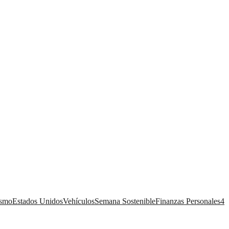
ismo
Estados Unidos
Vehículos
Semana Sostenible
Finanzas Personales
4