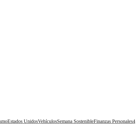
ismo
Estados Unidos
Vehículos
Semana Sostenible
Finanzas Personales
4