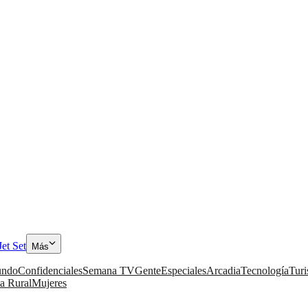
Jet Set
Más
ndo
Confidenciales
Semana TV
Gente
Especiales
Arcadia
Tecnología
Tur
a Rural
Mujeres