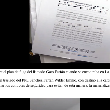
re el plan de fuga del llamado Gato Farfán cuando se encontraba en La 
el traslado del PPL Sánchez Farfán Wilder Emilio, con destino a la cárce
r los controles de seguridad para evitar, de esta manera, la materializac