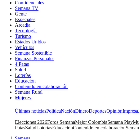
Confidenciales
Semana TV
Gente
Especiales
Arcadia
Tecnología
Turismo
Estados Unidos
Vehículos
Semana Sostenible
Finanzas Personales
4 Patas
Salud
Loterías
Educación
Contenido en colaboración
Semana Rural
Mujeres
Últimas noticias
Política
Nación
Dinero
Deportes
Opinión
Impresa
Elecciones 2026
Foros Semana
Mejor Colombia
Semana Play
Mu
Patas
Salud
Loterías
Educación
Contenido en colaboración
Seman
Semana
|