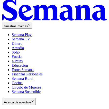
Nuestras marcas
Semana Play
Semana TV
Dinero
Arcadia
Soho
Opens
Fucsia
in
Opens
4 Patas
new
in
Educación
window
new
Foros Semana
window
Finanzas Personales
Semana Rural
Cocina
Círculo de Mujeres
Semana Sostenible
Acerca de nosotros