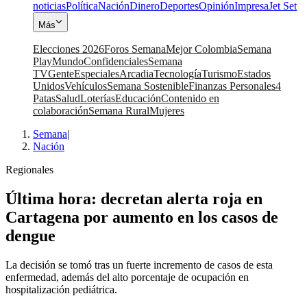
noticias
Política
Nación
Dinero
Deportes
Opinión
Impresa
Jet Set
Más
Elecciones 2026
Foros Semana
Mejor Colombia
Semana
Play
Mundo
Confidenciales
Semana
TV
Gente
Especiales
Arcadia
Tecnología
Turismo
Estados
Unidos
Vehículos
Semana Sostenible
Finanzas Personales
4
Patas
Salud
Loterías
Educación
Contenido en
colaboración
Semana Rural
Mujeres
Semana
|
Nación
Regionales
Última hora: decretan alerta roja en
Cartagena por aumento en los casos de
dengue
La decisión se tomó tras un fuerte incremento de casos de esta
enfermedad, además del alto porcentaje de ocupación en
hospitalización pediátrica.