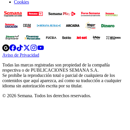
Cookies
Opens
Opens
Opens
Opens
Opens
in
in
in
in
in
Aviso de Privacidad
Opens
new
new
new
new
new
in
window
window
window
window
window
Todas las marcas registradas son propiedad de la compañía
new
respectiva o de PUBLICACIONES SEMANA S.A.
window
Se prohíbe la reproducción total o parcial de cualquiera de los
contenidos que aquí aparezca, así como su traducción a cualquier
idioma sin autorización escrita por su titular.
© 2026 Semana. Todos los derechos reservados.