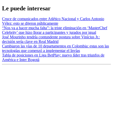
Le puede interesar
Cruce de comunicados entre Atlético Nacional y Carlos Antonio
Vélez: esto se dijeron públicamente
“Nos va a hacer mucha falta”: la triste eliminación en ‘MasterChef
Celebrity’ que hizo llorar a participantes y jurados por igual
José Mourinho tendría contundente postura sobre Vinícius Jr.:
decisión sería clave en Real Madrid
Cambiaron las vías de 10 departamentos en Colombia: estas son las
tecnologías que comenzó a implementar el Invías
Tabla de posiciones en Liga BetPlay: nuevo líder tras triunfos de
América e Inter Bogotá