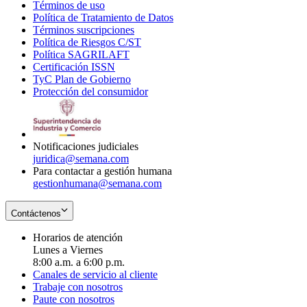
Términos de uso
Opens
Política de Tratamiento de Datos
in
Opens
Términos suscripciones
new
Opens
in
Política de Riesgos C/ST
window
in
Opens
new
Política SAGRILAFT
Opens
new
in
window
Certificación ISSN
Opens
in
window
new
TyC Plan de Gobierno
in
new
Opens
window
Protección del consumidor
new
window
in
Opens
window
new
in
window
new
window
Notificaciones judiciales
juridica@semana.com
Para contactar a gestión humana
gestionhumana@semana.com
Contáctenos
Horarios de atención
Lunes a Viernes
8:00 a.m. a 6:00 p.m.
Canales de servicio al cliente
Trabaje con nosotros
Paute con nosotros