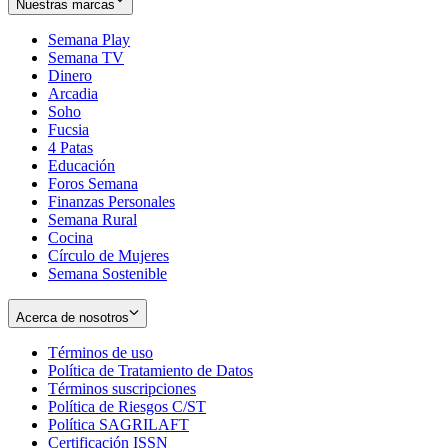
Nuestras marcas
Semana Play
Semana TV
Dinero
Arcadia
Soho
Opens
Fucsia
in
Opens
4 Patas
new
in
Educación
window
new
Foros Semana
window
Finanzas Personales
Semana Rural
Cocina
Círculo de Mujeres
Semana Sostenible
Acerca de nosotros
Términos de uso
Opens
Política de Tratamiento de Datos
in
Opens
Términos suscripciones
new
Opens
in
Política de Riesgos C/ST
window
in
Opens
new
Política SAGRILAFT
Opens
new
in
window
Certificación ISSN
Opens
in
window
new