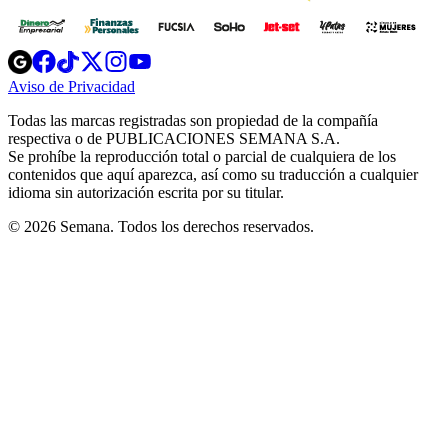
Opens
Opens
Opens
Opens
Opens
in
in
in
in
in
Aviso de Privacidad
Opens
new
new
new
new
new
in
window
window
window
window
window
Todas las marcas registradas son propiedad de la compañía
new
respectiva o de PUBLICACIONES SEMANA S.A.
window
Se prohíbe la reproducción total o parcial de cualquiera de los
contenidos que aquí aparezca, así como su traducción a cualquier
idioma sin autorización escrita por su titular.
© 2026 Semana. Todos los derechos reservados.