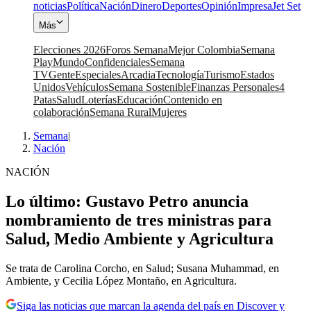
noticias
Política
Nación
Dinero
Deportes
Opinión
Impresa
Jet Set
Más
Elecciones 2026
Foros Semana
Mejor Colombia
Semana
Play
Mundo
Confidenciales
Semana
TV
Gente
Especiales
Arcadia
Tecnología
Turismo
Estados
Unidos
Vehículos
Semana Sostenible
Finanzas Personales
4
Patas
Salud
Loterías
Educación
Contenido en
colaboración
Semana Rural
Mujeres
Semana
|
Nación
NACIÓN
Lo último: Gustavo Petro anuncia
nombramiento de tres ministras para
Salud, Medio Ambiente y Agricultura
Se trata de Carolina Corcho, en Salud; Susana Muhammad, en
Ambiente, y Cecilia López Montaño, en Agricultura.
Siga las noticias que marcan la agenda del país en Discover y