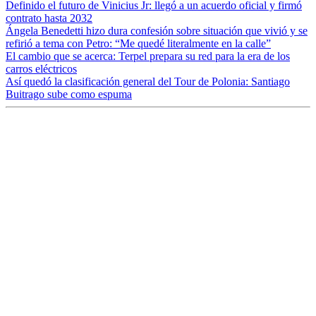
Definido el futuro de Vinicius Jr: llegó a un acuerdo oficial y firmó
contrato hasta 2032
Ángela Benedetti hizo dura confesión sobre situación que vivió y se
refirió a tema con Petro: “Me quedé literalmente en la calle”
El cambio que se acerca: Terpel prepara su red para la era de los
carros eléctricos
Así quedó la clasificación general del Tour de Polonia: Santiago
Buitrago sube como espuma