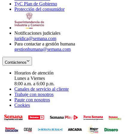
TyC Plan de Gobierno
in
new
Opens
window
Protección del consumidor
new
window
in
Opens
window
new
in
window
new
window
Notificaciones judiciales
juridica@semana.com
Para contactar a gestión humana
gestionhumana@semana.com
Contáctenos
Horarios de atención
Lunes a Viernes
8:00 a.m. a 6:00 p.m.
Canales de servicio al cliente
Trabaje con nosotros
Paute con nosotros
Cookies