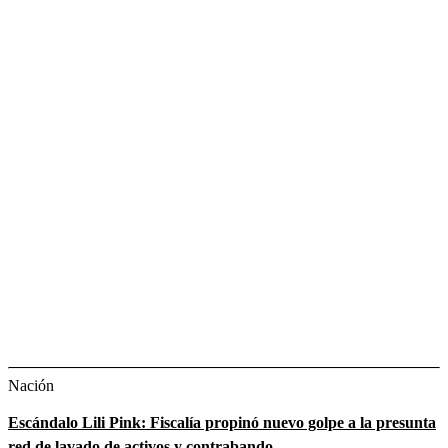
Nación
Escándalo Lili Pink: Fiscalía propinó nuevo golpe a la presunta
red de lavado de activos y contrabando