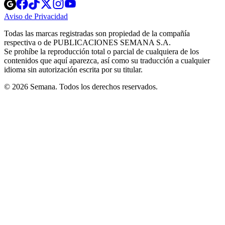
Opens
Opens
Opens
Opens
Opens
in
in
in
in
in
Aviso de Privacidad
Opens
new
new
new
new
new
in
window
window
window
window
window
Todas las marcas registradas son propiedad de la compañía
new
respectiva o de PUBLICACIONES SEMANA S.A.
window
Se prohíbe la reproducción total o parcial de cualquiera de los
contenidos que aquí aparezca, así como su traducción a cualquier
idioma sin autorización escrita por su titular.
© 2026 Semana. Todos los derechos reservados.