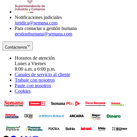
window
new
window
Notificaciones judiciales
juridica@semana.com
Para contactar a gestión humana
gestionhumana@semana.com
Contáctenos
Horarios de atención
Lunes a Viernes
8:00 a.m. a 6:00 p.m.
Canales de servicio al cliente
Trabaje con nosotros
Paute con nosotros
Cookies