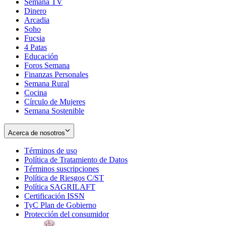
Semana TV
Dinero
Arcadia
Soho
Opens
Fucsia
in
Opens
4 Patas
new
in
Educación
window
new
Foros Semana
window
Finanzas Personales
Semana Rural
Cocina
Círculo de Mujeres
Semana Sostenible
Acerca de nosotros
Términos de uso
Opens
Política de Tratamiento de Datos
in
Opens
Términos suscripciones
new
Opens
in
Política de Riesgos C/ST
window
in
Opens
new
Política SAGRILAFT
Opens
new
in
window
Certificación ISSN
Opens
in
window
new
TyC Plan de Gobierno
in
new
Opens
window
Protección del consumidor
new
window
in
Opens
window
new
in