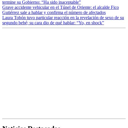
termine su Gobierno: “Ha sido inaceptable”
Grave accidente vehicular en el Túnel de Oriente: el alcalde Fico
Gutiérrez sale a hablar y confirma el número de afectados
Laura Tobón tuvo particular reacción en la revelación de sexo de su
segundo bebé; su cara dio de qué hablar: “Yo, en shock”