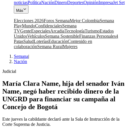
noticias
Política
Nación
Dinero
Deportes
Opinión
Impresa
Jet Set
Más
Elecciones 2026
Foros Semana
Mejor Colombia
Semana
Play
Mundo
Confidenciales
Semana
TV
Gente
Especiales
Arcadia
Tecnología
Turismo
Estados
Unidos
Vehículos
Semana Sostenible
Finanzas Personales
4
Patas
Salud
Loterías
Educación
Contenido en
colaboración
Semana Rural
Mujeres
Semana
|
Nación
Judicial
María Clara Name, hija del senador Iván
Name, negó haber recibido dinero de la
UNGRD para financiar su campaña al
Concejo de Bogotá
Este jueves la cabildante declaró ante la Sala de Instrucción de la
Corte Suprema de Justicia.