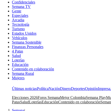
Confidenciales
Semana TV
Gente
Especiales
Arcadia
Tecnología
Turismo
Estados Unidos
Vehículos
Semana Sostenible
Finanzas Personales
4 Patas
Salud
Loterías
Educación
Contenido en colaboración
Semana Rural
Mujeres
Últimas noticias
Política
Nación
Dinero
Deportes
Opinión
Impresa
Elecciones 2026
Foros Semana
Mejor Colombia
Semana Play
Mu
Patas
Salud
Loterías
Educación
Contenido en colaboración
Seman
Semana
|