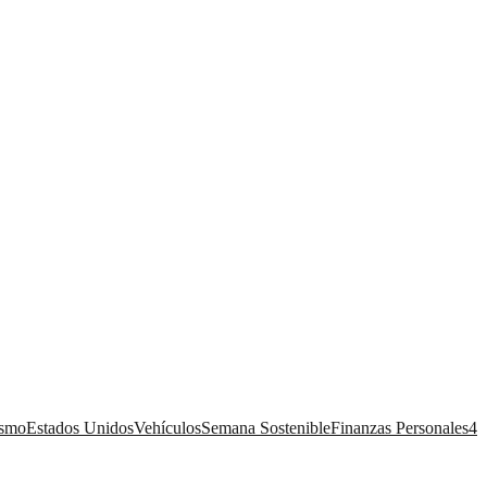
ismo
Estados Unidos
Vehículos
Semana Sostenible
Finanzas Personales
4