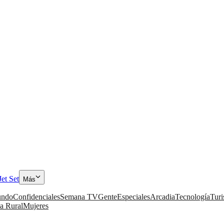
Jet Set
Más
ndo
Confidenciales
Semana TV
Gente
Especiales
Arcadia
Tecnología
Tur
a Rural
Mujeres