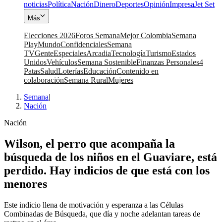
noticias
Política
Nación
Dinero
Deportes
Opinión
Impresa
Jet Set
Más
Elecciones 2026
Foros Semana
Mejor Colombia
Semana
Play
Mundo
Confidenciales
Semana
TV
Gente
Especiales
Arcadia
Tecnología
Turismo
Estados
Unidos
Vehículos
Semana Sostenible
Finanzas Personales
4
Patas
Salud
Loterías
Educación
Contenido en
colaboración
Semana Rural
Mujeres
Semana
|
Nación
Nación
Wilson, el perro que acompaña la
búsqueda de los niños en el Guaviare, está
perdido. Hay indicios de que está con los
menores
Este indicio llena de motivación y esperanza a las Células
Combinadas de Búsqueda, que día y noche adelantan tareas de