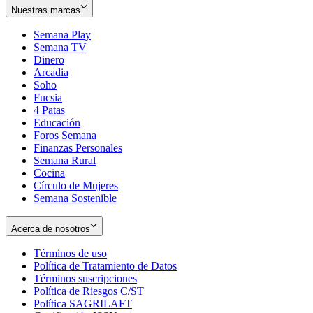
Nuestras marcas
Semana Play
Semana TV
Dinero
Arcadia
Soho
Opens
Fucsia
in
Opens
4 Patas
new
in
Educación
window
new
Foros Semana
window
Finanzas Personales
Semana Rural
Cocina
Círculo de Mujeres
Semana Sostenible
Acerca de nosotros
Términos de uso
Opens
Política de Tratamiento de Datos
in
Opens
Términos suscripciones
new
Opens
in
Política de Riesgos C/ST
window
in
Opens
new
Política SAGRILAFT
Opens
new
in
window