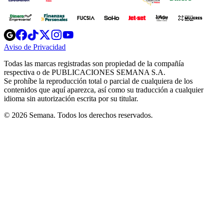
Opens
Opens
Opens
Opens
Opens
in
in
in
in
in
Aviso de Privacidad
Opens
new
new
new
new
new
in
window
window
window
window
window
Todas las marcas registradas son propiedad de la compañía
new
respectiva o de PUBLICACIONES SEMANA S.A.
window
Se prohíbe la reproducción total o parcial de cualquiera de los
contenidos que aquí aparezca, así como su traducción a cualquier
idioma sin autorización escrita por su titular.
© 2026 Semana. Todos los derechos reservados.