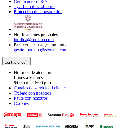
Certificación ISSN
Opens
in
window
new
TyC Plan de Gobierno
in
new
Opens
window
Protección del consumidor
new
window
in
Opens
window
new
in
window
new
window
Notificaciones judiciales
juridica@semana.com
Para contactar a gestión humana
gestionhumana@semana.com
Contáctenos
Horarios de atención
Lunes a Viernes
8:00 a.m. a 6:00 p.m.
Canales de servicio al cliente
Trabaje con nosotros
Paute con nosotros
Cookies