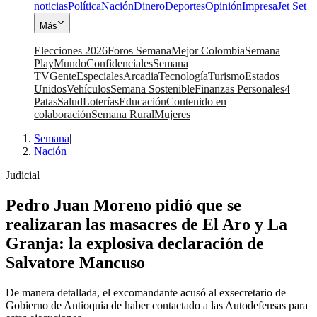
noticias
Política
Nación
Dinero
Deportes
Opinión
Impresa
Jet Set
Más
Elecciones 2026
Foros Semana
Mejor Colombia
Semana
Play
Mundo
Confidenciales
Semana
TV
Gente
Especiales
Arcadia
Tecnología
Turismo
Estados
Unidos
Vehículos
Semana Sostenible
Finanzas Personales
4
Patas
Salud
Loterías
Educación
Contenido en
colaboración
Semana Rural
Mujeres
Semana
|
Nación
Judicial
Pedro Juan Moreno pidió que se
realizaran las masacres de El Aro y La
Granja: la explosiva declaración de
Salvatore Mancuso
De manera detallada, el excomandante acusó al exsecretario de
Gobierno de Antioquia de haber contactado a las Autodefensas para