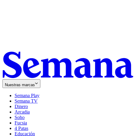
Nuestras marcas
Semana Play
Semana TV
Dinero
Arcadia
Soho
Opens
Fucsia
in
Opens
4 Patas
new
in
Educación
window
new