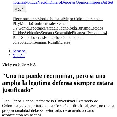
noticias
Política
Nación
Dinero
Deportes
Opinión
Impresa
Jet Set
Más
Elecciones 2026
Foros Semana
Mejor Colombia
Semana
Play
Mundo
Confidenciales
Semana
TV
Gente
Especiales
Arcadia
Tecnología
Turismo
Estados
Unidos
Vehículos
Semana Sostenible
Finanzas Personales
4
Patas
Salud
Loterías
Educación
Contenido en
colaboración
Semana Rural
Mujeres
Semana
|
Nación
Vicky en SEMANA
"Uno no puede recriminar, pero si uno
amplía la legítima defensa siempre estará
justificado"
Juan Carlos Henao, rector de la Universidad Externado de
Colombia y exmagistrado de la Corte Constitucional, aseguró que la
proporcionalidad debe ser estudiada, de acuerdo a cómo
acontecieron los hechos.