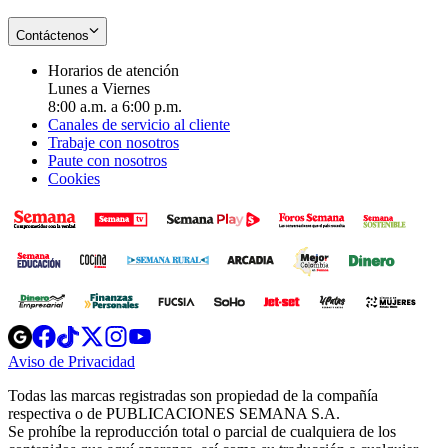
Contáctenos
Horarios de atención
Lunes a Viernes
8:00 a.m. a 6:00 p.m.
Canales de servicio al cliente
Trabaje con nosotros
Paute con nosotros
Cookies
Opens
Opens
Opens
Opens
Opens
in
in
in
in
in
Aviso de Privacidad
Opens
new
new
new
new
new
in
window
window
window
window
window
Todas las marcas registradas son propiedad de la compañía
new
respectiva o de PUBLICACIONES SEMANA S.A.
window
Se prohíbe la reproducción total o parcial de cualquiera de los