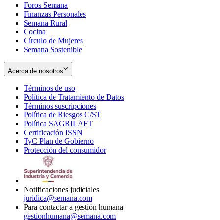
Foros Semana
window
Finanzas Personales
Semana Rural
Cocina
Círculo de Mujeres
Semana Sostenible
Acerca de nosotros
Términos de uso
Opens
Política de Tratamiento de Datos
in
Opens
Términos suscripciones
new
Opens
in
Política de Riesgos C/ST
window
in
Opens
new
Política SAGRILAFT
Opens
new
in
window
Certificación ISSN
Opens
in
window
new
TyC Plan de Gobierno
in
new
Opens
window
Protección del consumidor
new
window
in
Opens
window
new
in
window
new
window
Notificaciones judiciales
juridica@semana.com
Para contactar a gestión humana
gestionhumana@semana.com