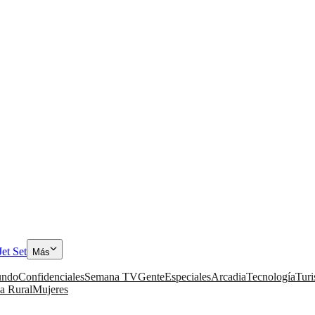
Jet Set
Más
ndo
Confidenciales
Semana TV
Gente
Especiales
Arcadia
Tecnología
Tur
a Rural
Mujeres