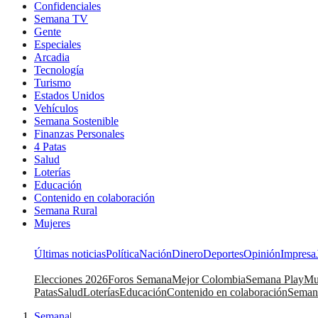
Confidenciales
Semana TV
Gente
Especiales
Arcadia
Tecnología
Turismo
Estados Unidos
Vehículos
Semana Sostenible
Finanzas Personales
4 Patas
Salud
Loterías
Educación
Contenido en colaboración
Semana Rural
Mujeres
Últimas noticias
Política
Nación
Dinero
Deportes
Opinión
Impresa
Elecciones 2026
Foros Semana
Mejor Colombia
Semana Play
Mu
Patas
Salud
Loterías
Educación
Contenido en colaboración
Seman
Semana
|