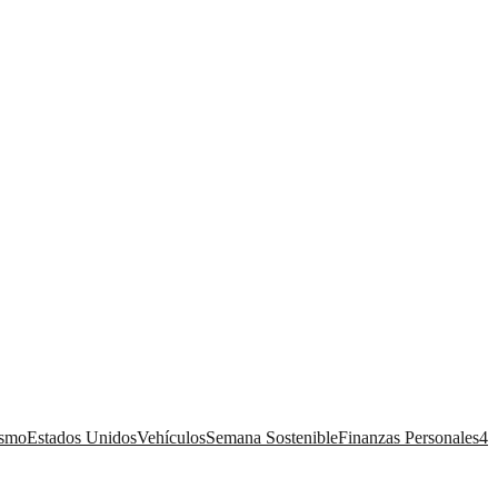
ismo
Estados Unidos
Vehículos
Semana Sostenible
Finanzas Personales
4