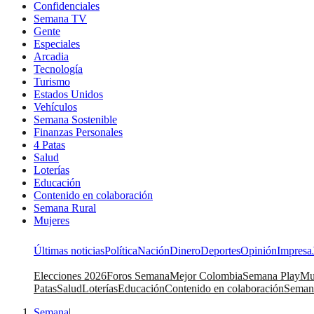
Confidenciales
Semana TV
Gente
Especiales
Arcadia
Tecnología
Turismo
Estados Unidos
Vehículos
Semana Sostenible
Finanzas Personales
4 Patas
Salud
Loterías
Educación
Contenido en colaboración
Semana Rural
Mujeres
Últimas noticias
Política
Nación
Dinero
Deportes
Opinión
Impresa
Elecciones 2026
Foros Semana
Mejor Colombia
Semana Play
Mu
Patas
Salud
Loterías
Educación
Contenido en colaboración
Seman
Semana
|