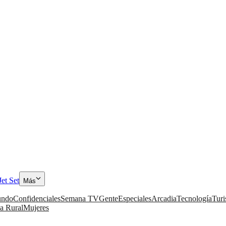
Jet Set
Más
ndo
Confidenciales
Semana TV
Gente
Especiales
Arcadia
Tecnología
Tur
a Rural
Mujeres