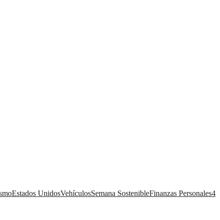
ismo
Estados Unidos
Vehículos
Semana Sostenible
Finanzas Personales
4