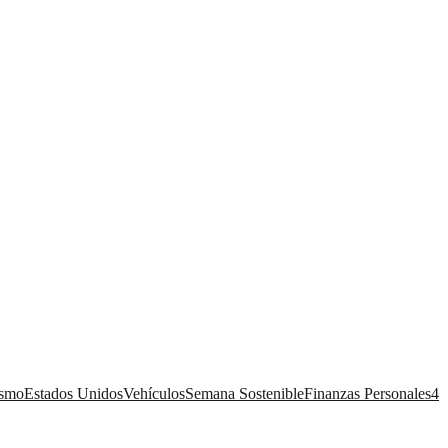
ismo
Estados Unidos
Vehículos
Semana Sostenible
Finanzas Personales
4