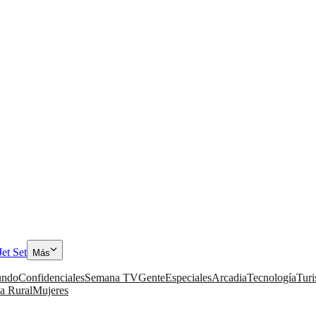
Jet Set
Más
ndo
Confidenciales
Semana TV
Gente
Especiales
Arcadia
Tecnología
Tur
a Rural
Mujeres