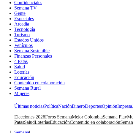
Confidenciales
Semana TV
Gente
Especiales
Arcadia
Tecnología
Turismo
Estados Unidos
Vehículos
Semana Sostenible
Finanzas Personales
4 Patas
Salud
Loterías
Educación
Contenido en colaboración
Semana Rural
Mujeres
Últimas noticias
Política
Nación
Dinero
Deportes
Opinión
Impresa
Elecciones 2026
Foros Semana
Mejor Colombia
Semana Play
Mu
Patas
Salud
Loterías
Educación
Contenido en colaboración
Seman
Semana
|