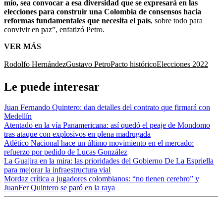
mío, sea convocar a esa diversidad que se expresará en las
elecciones para construir una Colombia de consensos hacia
reformas fundamentales que necesita el país
, sobre todo para
convivir en paz”, enfatizó Petro.
VER MÁS
Rodolfo Hernández
Gustavo Petro
Pacto histórico
Elecciones 2022
Le puede interesar
Juan Fernando Quintero: dan detalles del contrato que firmará con
Medellín
Atentado en la vía Panamericana: así quedó el peaje de Mondomo
tras ataque con explosivos en plena madrugada
Atlético Nacional hace un último movimiento en el mercado:
refuerzo por pedido de Lucas González
La Guajira en la mira: las prioridades del Gobierno De La Espriella
para mejorar la infraestructura vial
Mordaz crítica a jugadores colombianos: “no tienen cerebro” y
JuanFer Quintero se paró en la raya