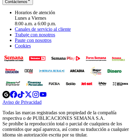
Contáctenos
Horarios de atención
Lunes a Viernes
8:00 a.m. a 6:00 p.m.
Canales de servicio al cliente
Trabaje con nosotros
Paute con nosotros
Cookies
Opens
Opens
Opens
Opens
Opens
in
in
in
in
in
Aviso de Privacidad
Opens
new
new
new
new
new
in
window
window
window
window
window
Todas las marcas registradas son propiedad de la compañía
new
respectiva o de PUBLICACIONES SEMANA S.A.
window
Se prohíbe la reproducción total o parcial de cualquiera de los
contenidos que aquí aparezca, así como su traducción a cualquier
idioma sin autorización escrita por su titular.