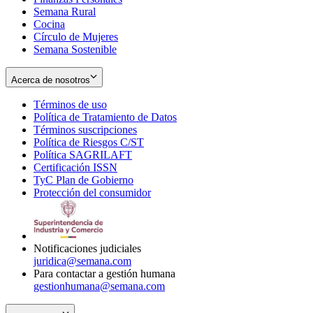
Semana Rural
Cocina
Círculo de Mujeres
Semana Sostenible
Acerca de nosotros
Términos de uso
Opens
Política de Tratamiento de Datos
in
Opens
Términos suscripciones
new
Opens
in
Política de Riesgos C/ST
window
in
Opens
new
Política SAGRILAFT
Opens
new
in
window
Certificación ISSN
Opens
in
window
new
TyC Plan de Gobierno
in
new
Opens
window
Protección del consumidor
new
window
in
Opens
window
new
in
window
new
window
Notificaciones judiciales
juridica@semana.com
Para contactar a gestión humana
gestionhumana@semana.com