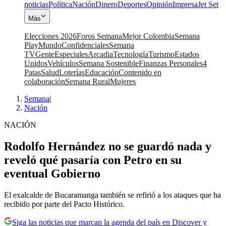
noticias
Política
Nación
Dinero
Deportes
Opinión
Impresa
Jet Set
Más
Elecciones 2026
Foros Semana
Mejor Colombia
Semana
Play
Mundo
Confidenciales
Semana
TV
Gente
Especiales
Arcadia
Tecnología
Turismo
Estados
Unidos
Vehículos
Semana Sostenible
Finanzas Personales
4
Patas
Salud
Loterías
Educación
Contenido en
colaboración
Semana Rural
Mujeres
Semana
|
Nación
NACIÓN
Rodolfo Hernández no se guardó nada y
reveló qué pasaría con Petro en su
eventual Gobierno
El exalcalde de Bucaramanga también se refirió a los ataques que ha
recibido por parte del Pacto Histórico.
Siga las noticias que marcan la agenda del país en Discover y