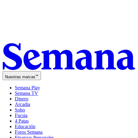
Nuestras marcas
Semana Play
Semana TV
Dinero
Arcadia
Soho
Opens
Fucsia
in
Opens
4 Patas
new
in
Educación
window
new
Foros Semana
window
Finanzas Personales