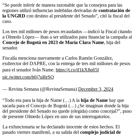
“Se puede inferir de manera razonable que la consejera para las
regiones utilizó influencias indebidas derivadas de
contratación de
la UNGRD
con destino al presidente del Senado”, citó la fiscal del
caso.
Los tres mil millones de pesos recaudados —indicó la Fiscal citando
a Olmedo López— iban a ser utilizados para financiar la campaña al
Concejo de Bogotá en 2023 de María Clara Name
, hija del
senador.
Fiscalía menciona nuevamente a Carlos Ramón González,
exdirector del DAPRE, con la entrega de tres mil millones de pesos
para el senador Iván Name.
https://t.co/if1kX8q65f
pic.twitter.com/h6j7ul6rSQ
— Revista Semana (@RevistaSemana)
December 3, 2024
“Todo era para la hija de Name (…) A la
hija de Name
hay que
sacarla para el Concejo de Bogotá (…) ¿Se imaginan donde la hija
del presidente del Senado no quede (elegida) como concejal?”, puso
de presente Olmedo López en uno de sus interrogatorios.
La exfuncionaria se ha declarado inocente de estos hechos. El
pasado viernes manifestó, a su salida del
complejo judicial de