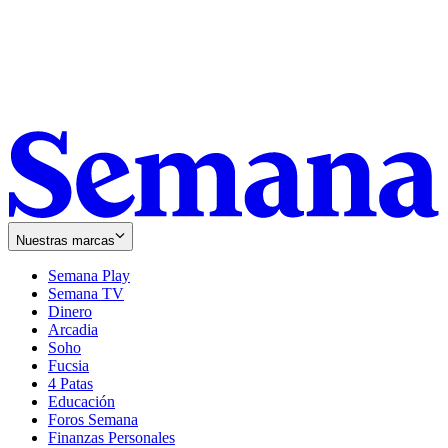
Nuestras marcas
Semana Play
Semana TV
Dinero
Arcadia
Soho
Opens
Fucsia
in
Opens
4 Patas
new
in
Educación
window
new
Foros Semana
window
Finanzas Personales