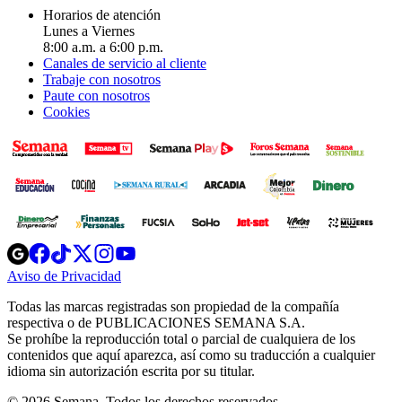
Horarios de atención
Lunes a Viernes
8:00 a.m. a 6:00 p.m.
Canales de servicio al cliente
Trabaje con nosotros
Paute con nosotros
Cookies
Opens
Opens
Opens
Opens
Opens
in
in
in
in
in
Aviso de Privacidad
Opens
new
new
new
new
new
in
window
window
window
window
window
Todas las marcas registradas son propiedad de la compañía
new
respectiva o de PUBLICACIONES SEMANA S.A.
window
Se prohíbe la reproducción total o parcial de cualquiera de los
contenidos que aquí aparezca, así como su traducción a cualquier
idioma sin autorización escrita por su titular.
© 2026 Semana. Todos los derechos reservados.