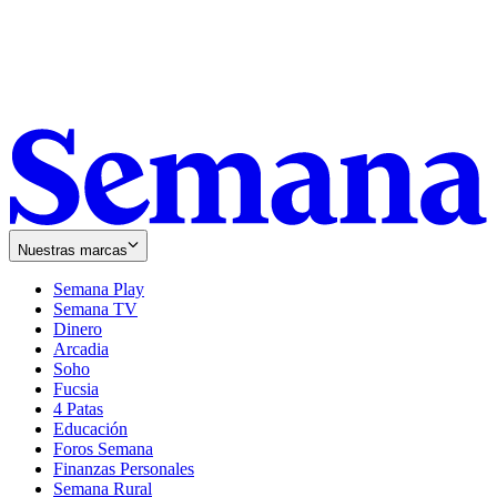
Nuestras marcas
Semana Play
Semana TV
Dinero
Arcadia
Soho
Opens
Fucsia
in
Opens
4 Patas
new
in
Educación
window
new
Foros Semana
window
Finanzas Personales
Semana Rural