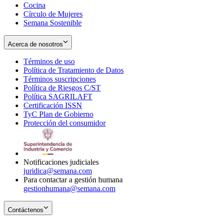
Cocina
Círculo de Mujeres
Semana Sostenible
Acerca de nosotros
Términos de uso
Opens
Política de Tratamiento de Datos
in
Opens
Términos suscripciones
new
Opens
in
Política de Riesgos C/ST
window
in
Opens
new
Política SAGRILAFT
Opens
new
in
window
Certificación ISSN
Opens
in
window
new
TyC Plan de Gobierno
in
new
Opens
window
Protección del consumidor
new
window
in
Opens
window
new
in
window
new
window
Notificaciones judiciales
juridica@semana.com
Para contactar a gestión humana
gestionhumana@semana.com
Contáctenos