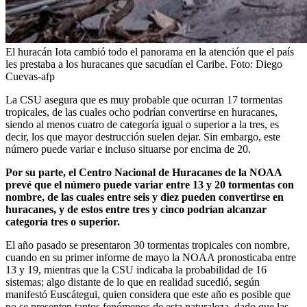
El huracán Iota cambió todo el panorama en la atención que el país
les prestaba a los huracanes que sacudían el Caribe.
Foto:
Diego
Cuevas-afp
La CSU asegura que es muy probable que ocurran 17 tormentas
tropicales, de las cuales ocho podrían convertirse en huracanes,
siendo al menos cuatro de categoría igual o superior a la tres, es
decir, los que mayor destrucción suelen dejar. Sin embargo, este
número puede variar e incluso situarse por encima de 20.
Por su parte, el Centro Nacional de Huracanes de la NOAA
prevé que el número puede variar entre 13 y 20 tormentas con
nombre, de las cuales entre seis y diez pueden convertirse en
huracanes, y de estos entre tres y cinco podrían alcanzar
categoría tres o superior.
El año pasado se presentaron 30 tormentas tropicales con nombre,
cuando en su primer informe de mayo la NOAA pronosticaba entre
13 y 19, mientras que la CSU indicaba la probabilidad de 16
sistemas; algo distante de lo que en realidad sucedió, según
manifestó Euscátegui, quien considera que este año es posible que
no se presenten tantos fenómenos de esta naturaleza, dado que las