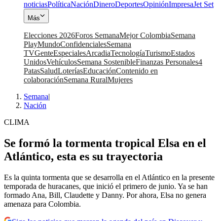
noticias
Política
Nación
Dinero
Deportes
Opinión
Impresa
Jet Set
Más
Elecciones 2026
Foros Semana
Mejor Colombia
Semana
Play
Mundo
Confidenciales
Semana
TV
Gente
Especiales
Arcadia
Tecnología
Turismo
Estados
Unidos
Vehículos
Semana Sostenible
Finanzas Personales
4
Patas
Salud
Loterías
Educación
Contenido en
colaboración
Semana Rural
Mujeres
Semana
|
Nación
CLIMA
Se formó la tormenta tropical Elsa en el
Atlántico, esta es su trayectoria
Es la quinta tormenta que se desarrolla en el Atlántico en la presente
temporada de huracanes, que inició el primero de junio. Ya se han
formado Ana, Bill, Claudette y Danny. Por ahora, Elsa no genera
amenaza para Colombia.