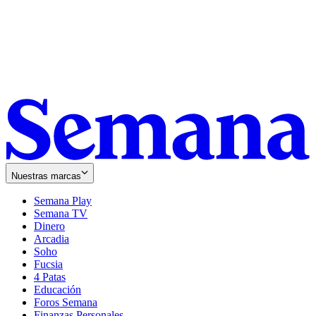
Nuestras marcas
Semana Play
Semana TV
Dinero
Arcadia
Soho
Opens
Fucsia
in
Opens
4 Patas
new
in
Educación
window
new
Foros Semana
window
Finanzas Personales