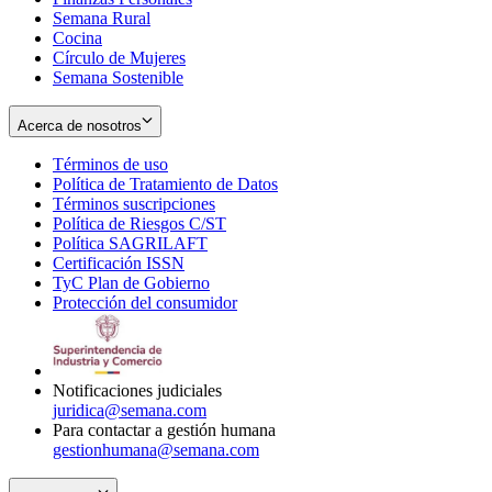
Semana Rural
Cocina
Círculo de Mujeres
Semana Sostenible
Acerca de nosotros
Términos de uso
Opens
Política de Tratamiento de Datos
in
Opens
Términos suscripciones
new
Opens
in
Política de Riesgos C/ST
window
in
Opens
new
Política SAGRILAFT
Opens
new
in
window
Certificación ISSN
Opens
in
window
new
TyC Plan de Gobierno
in
new
Opens
window
Protección del consumidor
new
window
in
Opens
window
new
in
window
new
window
Notificaciones judiciales
juridica@semana.com
Para contactar a gestión humana
gestionhumana@semana.com