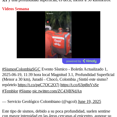
Videos Semana
powered by
#SismosColombiaSGC
Evento Sísmico - Boletín Actualizado 1,
2025-06-19, 11:39 hora local Magnitud 3.1, Profundidad Superficial
(Menor a 30 km), Juradó - Chocó, Colombia ¿Sintió este sismo?
repórtelo
https://t.co/pgC7OC2O7j
https://t.co/63pt8nVsSe
#Temblor
#Sismo
pic.twitter.com/ZC43jBNdAn
— Servicio Geológico Colombiano (@sgcol)
June 19, 2025
Este tipo de sismos, debido a su poca profundidad, suelen sentirse
con mayor intensidad en las áreas cercanas al epicentro, aunque su