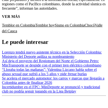
regiones como el Pacífico colombiano, donde la actividad sísmica es
frecuente”, informan las autoridades.
VER MÁS
Temblor en Colombia
Temblor hoy
Sismo en Colombia
Chocó
Valle
del Cauca
Le puede interesar
Lorenzo tendrá nuevo asistente técnico en la Selección Colombia:
Ministerio del Deporte agiliza su nombramiento
Así deja el proyecto del Regiotram del Norte el Gobierno Petro:
MinTransporte se despide con el primer tren eléctrico colombiano
“Lloraba todas las mañanas”: Valentina Lizcano habla sobre el
abuso sexual que sufrió a los 5 años y pide frenar burlas
Se acelera el mercado automotor: los carros y marcas que llegarán a
Colombia antes de finalizar 2026
Incertidumbre en el FPC: MinDeporte se pronunció y tradicional
club no podría seguir jugando en la Liga Betplay