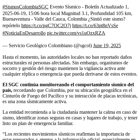
#SismosColombiaSGC
Evento Sísmico - Boletín Actualizado 1,
2025-06-19, 15:06 hora local Magnitud 3.1, Profundidad 105 km,
Buenaventura - Valle del Cauca, Colombia ¿Sintió este sismo?
repórtelo
https://t.co/pgC7OC2O7j
https://t.co/63pt8nVsSe
#NoticiaEnDesarrollo
pic.twitter.com/vs1uOzxRZA
— Servicio Geológico Colombiano (@sgcol)
June 19, 2025
Hasta el momento, las autoridades locales no han reportado daños
estructurales ni personas afectadas. Sin embargo, organismos de
socorro y gestión del riesgo mantienen la vigilancia activa ante
cualquier réplica o emergencia que pueda derivarse de estos eventos.
El SGC continúa monitoreando el comportamiento sísmico del
país,
recordando que Colombia, por su ubicación geográfica en el
Cinturón de Fuego del Pacífico y su interacción de placas tectónicas,
es una zona sísmicamente activa.
La entidad recomienda a la ciudadanía mantener la calma en caso de
sismo, identificar zonas seguras en casas y lugares de trabajo, y tener
listo un plan de emergencia familiar.
“Los recientes movimientos sísmicos reafirman la importancia de
estar preparados y atentos a la información oficial, especialmente en