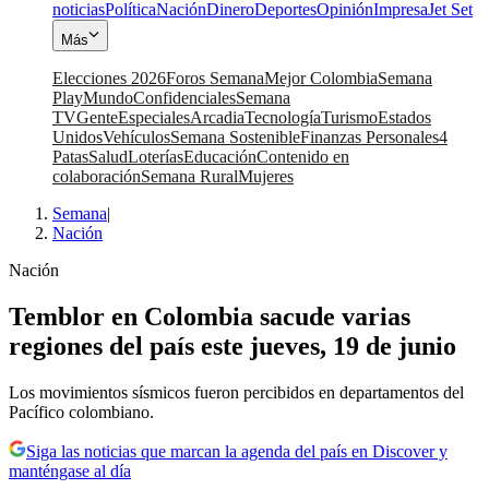
noticias
Política
Nación
Dinero
Deportes
Opinión
Impresa
Jet Set
Más
Elecciones 2026
Foros Semana
Mejor Colombia
Semana
Play
Mundo
Confidenciales
Semana
TV
Gente
Especiales
Arcadia
Tecnología
Turismo
Estados
Unidos
Vehículos
Semana Sostenible
Finanzas Personales
4
Patas
Salud
Loterías
Educación
Contenido en
colaboración
Semana Rural
Mujeres
Semana
|
Nación
Nación
Temblor en Colombia sacude varias
regiones del país este jueves, 19 de junio
Los movimientos sísmicos fueron percibidos en departamentos del
Pacífico colombiano.
Siga las noticias que marcan la agenda del país en Discover y
manténgase al día