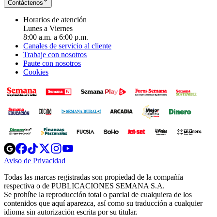
Contáctenos
Horarios de atención
Lunes a Viernes
8:00 a.m. a 6:00 p.m.
Canales de servicio al cliente
Trabaje con nosotros
Paute con nosotros
Cookies
Opens
Opens
Opens
Opens
Opens
in
in
in
in
in
Aviso de Privacidad
Opens
new
new
new
new
new
in
window
window
window
window
window
Todas las marcas registradas son propiedad de la compañía
new
respectiva o de PUBLICACIONES SEMANA S.A.
window
Se prohíbe la reproducción total o parcial de cualquiera de los
contenidos que aquí aparezca, así como su traducción a cualquier
idioma sin autorización escrita por su titular.