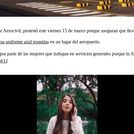
e Aerocivil, protestó este viernes 15 de marzo porque aseguran que llev
 su uniforme azul reunidas
en un lugar del aeropuerto.
 por parte de las mujeres que trabajan en servicios generales porque la 
iW1J