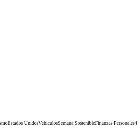
ismo
Estados Unidos
Vehículos
Semana Sostenible
Finanzas Personales
4