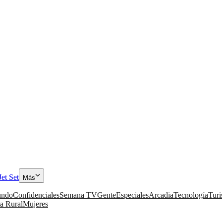
Jet Set
Más
ndo
Confidenciales
Semana TV
Gente
Especiales
Arcadia
Tecnología
Tur
a Rural
Mujeres