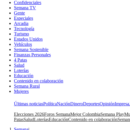
Confidenciales
Semana TV
Gente
Especiales
Arcadia
Tecnología
Turismo
Estados Unidos
Vehículos
Semana Sostenible
Finanzas Personales
4 Patas
Salud
Loterías
Educación
Contenido en colaboración
Semana Rural
Mujeres
Últimas noticias
Política
Nación
Dinero
Deportes
Opinión
Impresa
Elecciones 2026
Foros Semana
Mejor Colombia
Semana Play
Mu
Patas
Salud
Loterías
Educación
Contenido en colaboración
Seman
Semana
|