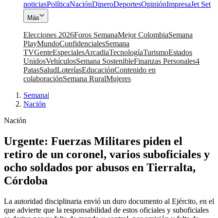
noticias
Política
Nación
Dinero
Deportes
Opinión
Impresa
Jet Set
Más
Elecciones 2026
Foros Semana
Mejor Colombia
Semana
Play
Mundo
Confidenciales
Semana
TV
Gente
Especiales
Arcadia
Tecnología
Turismo
Estados
Unidos
Vehículos
Semana Sostenible
Finanzas Personales
4
Patas
Salud
Loterías
Educación
Contenido en
colaboración
Semana Rural
Mujeres
Semana
|
Nación
Nación
Urgente: Fuerzas Militares piden el
retiro de un coronel, varios suboficiales y
ocho soldados por abusos en Tierralta,
Córdoba
La autoridad disciplinaria envió un duro documento al Ejército, en el
que advierte que la responsabilidad de estos oficiales y suboficiales