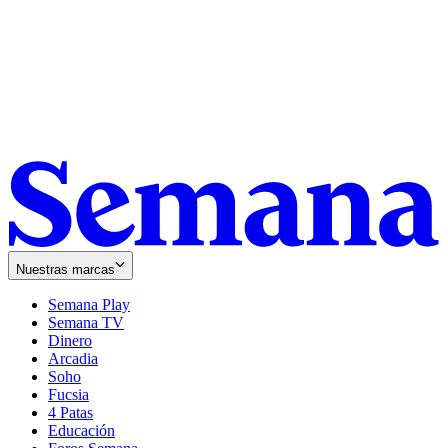
Nuestras marcas
Semana Play
Semana TV
Dinero
Arcadia
Soho
Opens
Fucsia
in
Opens
4 Patas
new
in
Educación
window
new