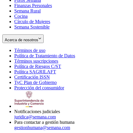
Foros Semana
window
Finanzas Personales
Semana Rural
Cocina
Círculo de Mujeres
Semana Sostenible
Acerca de nosotros
Términos de uso
Opens
Política de Tratamiento de Datos
in
Opens
Términos suscripciones
new
Opens
in
Política de Riesgos C/ST
window
in
Opens
new
Política SAGRILAFT
Opens
new
in
window
Certificación ISSN
Opens
in
window
new
TyC Plan de Gobierno
in
new
Opens
window
Protección del consumidor
new
window
in
Opens
window
new
in
window
new
window
Notificaciones judiciales
juridica@semana.com
Para contactar a gestión humana
gestionhumana@semana.com