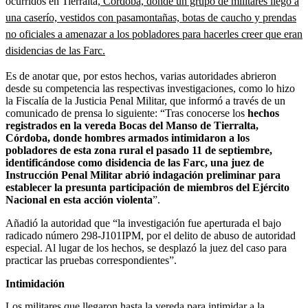
ocurridos en Tierralta,
Córdoba, donde un grupo de militares llegó a
una caserío, vestidos con pasamontañas, botas de caucho y prendas
no oficiales a amenazar a los pobladores para hacerles creer que eran
disidencias de las Farc.
Es de anotar que, por estos hechos, varias autoridades abrieron
desde su competencia las respectivas investigaciones, como lo hizo
la Fiscalía de la Justicia Penal Militar, que informó a través de un
comunicado de prensa lo siguiente: “Tras conocerse los
hechos
registrados en la vereda Bocas del Manso de Tierralta,
Córdoba, donde hombres armados intimidaron a los
pobladores de esta zona rural el pasado 11 de septiembre,
identificándose como disidencia de las Farc, una juez de
Instrucción Penal Militar abrió indagación preliminar para
establecer la presunta participación de miembros del Ejército
Nacional en esta acción violenta
”.
Añadió la autoridad que “la investigación fue aperturada el bajo
radicado número 298-J101IPM, por el delito de abuso de autoridad
especial. Al lugar de los hechos, se desplazó la juez del caso para
practicar las pruebas correspondientes”.
Intimidación
Los militares que llegaron hasta la vereda para intimidar a la