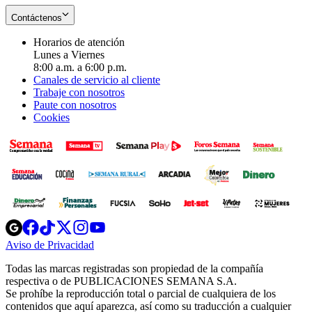
Contáctenos
Horarios de atención
Lunes a Viernes
8:00 a.m. a 6:00 p.m.
Canales de servicio al cliente
Trabaje con nosotros
Paute con nosotros
Cookies
Opens
Opens
Opens
Opens
Opens
in
in
in
in
in
Aviso de Privacidad
Opens
new
new
new
new
new
in
window
window
window
window
window
Todas las marcas registradas son propiedad de la compañía
new
respectiva o de PUBLICACIONES SEMANA S.A.
window
Se prohíbe la reproducción total o parcial de cualquiera de los
contenidos que aquí aparezca, así como su traducción a cualquier