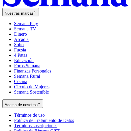
Nuestras marcas
Semana Play
Semana TV
Dinero
Arcadia
Soho
Opens
Fucsia
in
Opens
4 Patas
new
in
Educación
window
new
Foros Semana
window
Finanzas Personales
Semana Rural
Cocina
Círculo de Mujeres
Semana Sostenible
Acerca de nosotros
Términos de uso
Opens
Política de Tratamiento de Datos
in
Opens
Términos suscripciones
new
Opens
in
Política de Riesgos C/ST
window
in
Opens
new