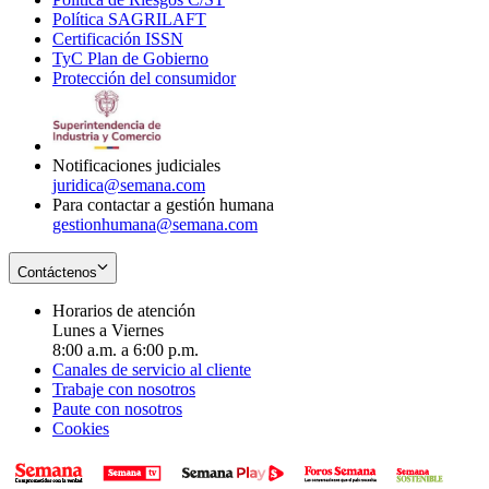
Política SAGRILAFT
Opens
new
in
window
Certificación ISSN
Opens
in
window
new
TyC Plan de Gobierno
in
new
Opens
window
Protección del consumidor
new
window
in
Opens
window
new
in
window
new
window
Notificaciones judiciales
juridica@semana.com
Para contactar a gestión humana
gestionhumana@semana.com
Contáctenos
Horarios de atención
Lunes a Viernes
8:00 a.m. a 6:00 p.m.
Canales de servicio al cliente
Trabaje con nosotros
Paute con nosotros
Cookies