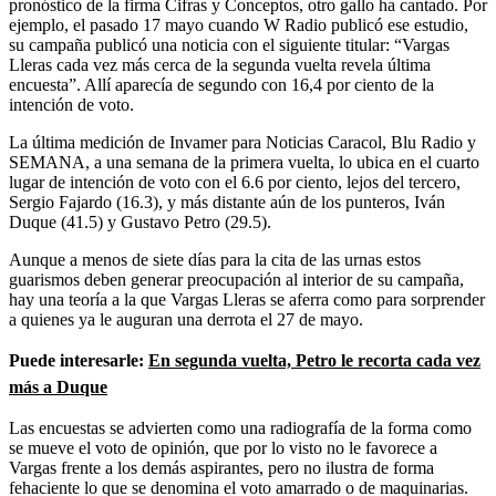
pronóstico de la firma Cifras y Conceptos, otro gallo ha cantado. Por
ejemplo, el pasado 17 mayo cuando W Radio publicó ese estudio,
su campaña publicó una noticia con el siguiente titular: “Vargas
Lleras cada vez más cerca de la segunda vuelta revela última
encuesta”. Allí aparecía de segundo con 16,4 por ciento de la
intención de voto.
La última medición de Invamer para Noticias Caracol, Blu Radio y
SEMANA, a una semana de la primera vuelta, lo ubica en el cuarto
lugar de intención de voto con el 6.6 por ciento, lejos del tercero,
Sergio Fajardo (16.3), y más distante aún de los punteros, Iván
Duque (41.5) y Gustavo Petro (29.5).
Aunque a menos de siete días para la cita de las urnas estos
guarismos deben generar preocupación al interior de su campaña,
hay una teoría a la que Vargas Lleras se aferra como para sorprender
a quienes ya le auguran una derrota el 27 de mayo.
Puede interesarle:
En segunda vuelta, Petro le recorta cada vez
más a Duque
Las encuestas se advierten como una radiografía de la forma como
se mueve el voto de opinión, que por lo visto no le favorece a
Vargas frente a los demás aspirantes, pero no ilustra de forma
fehaciente lo que se denomina el voto amarrado o de maquinarias.