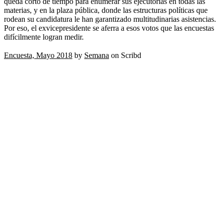
queda corto de tiempo para enumerar sus ejecutorias en todas las
materias, y en la plaza pública, donde las estructuras políticas que
rodean su candidatura le han garantizado multitudinarias asistencias.
Por eso, el exvicepresidente se aferra a esos votos que las encuestas
difícilmente logran medir.
Encuesta, Mayo 2018
by
Semana
on Scribd