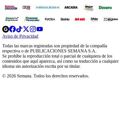
Opens
Opens
Opens
Opens
Opens
in
in
in
in
in
Aviso de Privacidad
Opens
new
new
new
new
new
in
window
window
window
window
window
Todas las marcas registradas son propiedad de la compañía
new
respectiva o de PUBLICACIONES SEMANA S.A.
window
Se prohíbe la reproducción total o parcial de cualquiera de los
contenidos que aquí aparezca, así como su traducción a cualquier
idioma sin autorización escrita por su titular.
© 2026 Semana. Todos los derechos reservados.