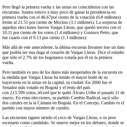
Pero llegó la primera vuelta y las urnas no coincidieron con las
encuestas. Santos estuvo a muy poco de ganar la presidencia en
primera vuelta con el 46.67por ciento de la votación (6.8 millones)
frente al 21.51 por ciento de Mockus (3.1 millones). La sorpresa de
aquellas elecciones fueron Vargas Lleras, que quedó tercero con el
10.11 por ciento de los votos (1.4 millones) y Gustavo Petro, que
fue cuarto con el 9.13 por ciento (1.3 millones).
Más allá de este antecedente, la última encuesta Invamer trae un dato
que podría ser una daga al corazón de Vargas Lleras. Dice el estudio
que sólo el 2.7% de los bogotanos votaría por él en la primera
vuelta.
Pero también es uno de los datos más inesperados de la encuesta en
la medida que Vargas Lleras ha tenido el mayor botín de su
trayectoria en la urnas en la capital, su ciudad. En 2006 fue el
Senador más votado en Bogotá y el resto del país
con
213.599
votos, récord que le quitó Álvaro Uribe el pasado 11 de
marzo. En estas elecciones, su partido Cambio Radical, sacó sólo
dos curules en la la Cámara en Bogotá. En el Concejo, Cambio es el
partido con mayor número de curules.
Las encuestas siguen siendo el coco de Vargas Lleras, o su peor
escenario como candidato. Se mueve mejor en los debates, donde se