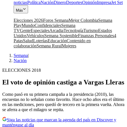
noticias
Política
Nación
Dinero
Deportes
Opinión
Impresa
Jet Set
Más
Elecciones 2026
Foros Semana
Mejor Colombia
Semana
Play
Mundo
Confidenciales
Semana
TV
Gente
Especiales
Arcadia
Tecnología
Turismo
Estados
Unidos
Vehículos
Semana Sostenible
Finanzas Personales
4
Patas
Salud
Loterías
Educación
Contenido en
colaboración
Semana Rural
Mujeres
Semana
|
Nación
ELECCIONES 2018
El voto de opinión castiga a Vargas Lleras
Como pasó en su primera campaña a la presidencia (2010), las
encuestas no lo señalan como favorito. Hace ocho años era el último
en las mediciones, pero quedó de tercero en la primera vuelta. Ahora
se aferra a que el milagro se repita.
Siga las noticias que marcan la agenda del país en Discover y
manténgase al día