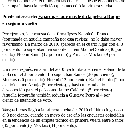
Hace ocho años era el último en las encuestas, desde el comienzo de
la campaña hasta la medición que antecedió la primera vuelta.
Puede interesarle:
Fajardo, el que más le da la pelea a Duque
en segunda vuelta
Por ejemplo, la encuesta de la firma Ipsos Napoleón Franco
(contratada en aquella campaña por esta revista), no le daba mayor
favoritismo. En marzo de 2010, aparecía en el cuarto lugar con el 8
por ciento, lo superaban, en su orden, Juan Manuel Santos (36 por
ciento), Noemí Sanín (17 por ciento) y Antanas Mockus (9 por
ciento).
Un mes después, en abril del 2010, ya lo ubicaban en el sótano de la
tabla con el 3 por ciento. Lo superaban Santos (30 por ciento),
Mockus (20
por ciento
), Noemí (12
por ciento
), Rafael Pardo (5
por
ciento
), Jaime Araújo (5
por ciento
), y hasta un candidato
desconocido para el país como Jaime Calderón (5
por ciento
).
Aquella fotografía también reducía a Gustavo Petro al 4
por
ciento
de intención de voto.
Vargas Lleras llegó a la primera vuelta del 2010 el último lugar con
el 3
por ciento
, cuando en mayo de ese año las encuestas coincidían
en la tendencia de un empate técnico en primera vuelta entre Santos
(35 por ciento) y Mockus (34
por ciento
).