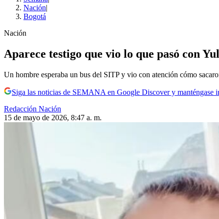
Nación
|
Bogotá
Nación
Aparece testigo que vio lo que pasó con Yuli
Un hombre esperaba un bus del SITP y vio con atención cómo sacaron a
Siga las noticias de SEMANA en Google Discover y manténgase 
Redacción Nación
15 de mayo de 2026, 8:47 a. m.