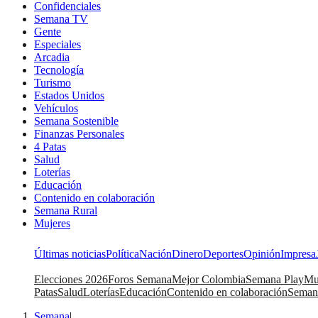
Confidenciales
Semana TV
Gente
Especiales
Arcadia
Tecnología
Turismo
Estados Unidos
Vehículos
Semana Sostenible
Finanzas Personales
4 Patas
Salud
Loterías
Educación
Contenido en colaboración
Semana Rural
Mujeres
Últimas noticias
Política
Nación
Dinero
Deportes
Opinión
Impresa
Elecciones 2026
Foros Semana
Mejor Colombia
Semana Play
Mu
Patas
Salud
Loterías
Educación
Contenido en colaboración
Seman
Semana
|