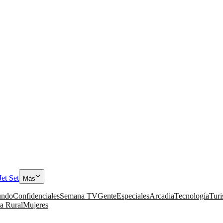
Jet Set
Más
ndo
Confidenciales
Semana TV
Gente
Especiales
Arcadia
Tecnología
Tur
a Rural
Mujeres