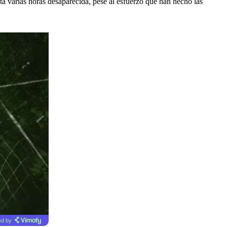
ta varias horas desaparecida, pese al esfuerzo que han hecho las
d by