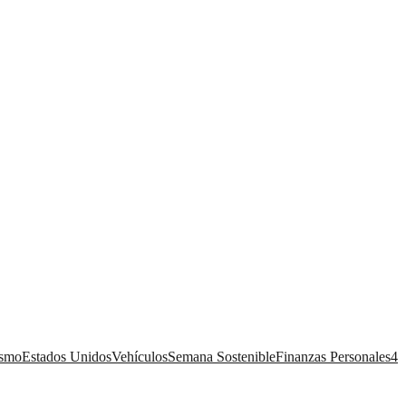
ismo
Estados Unidos
Vehículos
Semana Sostenible
Finanzas Personales
4