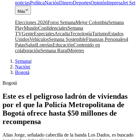
noticias
Política
Nación
Dinero
Deportes
Opinión
Impresa
Jet Set
Más
Elecciones 2026
Foros Semana
Mejor Colombia
Semana
Play
Mundo
Confidenciales
Semana
TV
Gente
Especiales
Arcadia
Tecnología
Turismo
Estados
Unidos
Vehículos
Semana Sostenible
Finanzas Personales
4
Patas
Salud
Loterías
Educación
Contenido en
colaboración
Semana Rural
Mujeres
Semana
|
Nación
|
Bogotá
Bogotá
Este es el peligroso ladrón de viviendas
por el que la Policía Metropolitana de
Bogotá ofrece hasta $50 millones de
recompensa
Alias Jorge, señalado cabecilla de la banda Los Dados, es buscado