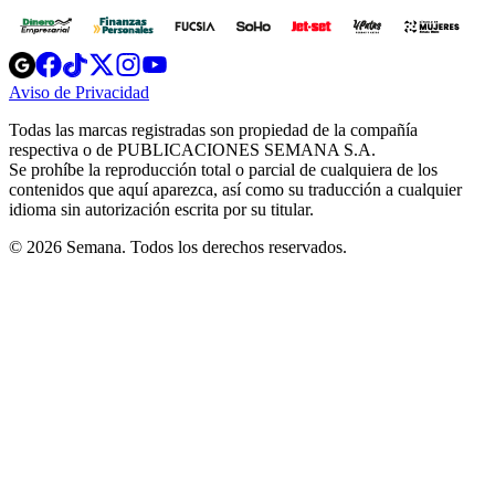
Opens
Opens
Opens
Opens
Opens
in
in
in
in
in
Aviso de Privacidad
Opens
new
new
new
new
new
in
window
window
window
window
window
Todas las marcas registradas son propiedad de la compañía
new
respectiva o de PUBLICACIONES SEMANA S.A.
window
Se prohíbe la reproducción total o parcial de cualquiera de los
contenidos que aquí aparezca, así como su traducción a cualquier
idioma sin autorización escrita por su titular.
© 2026 Semana. Todos los derechos reservados.