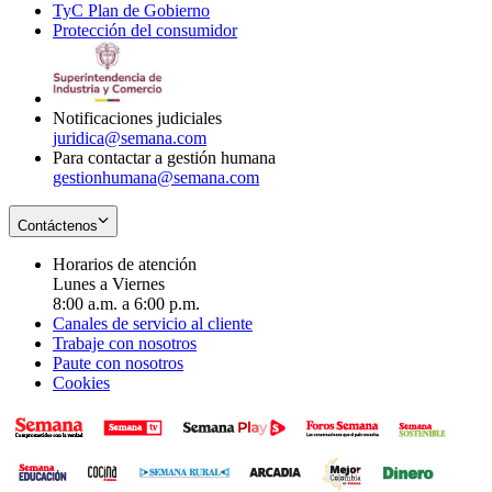
TyC Plan de Gobierno
in
new
Opens
window
Protección del consumidor
new
window
in
Opens
window
new
in
window
new
window
Notificaciones judiciales
juridica@semana.com
Para contactar a gestión humana
gestionhumana@semana.com
Contáctenos
Horarios de atención
Lunes a Viernes
8:00 a.m. a 6:00 p.m.
Canales de servicio al cliente
Trabaje con nosotros
Paute con nosotros
Cookies