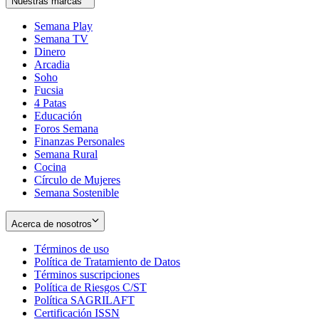
Nuestras marcas
Semana Play
Semana TV
Dinero
Arcadia
Soho
Opens
Fucsia
in
Opens
4 Patas
new
in
Educación
window
new
Foros Semana
window
Finanzas Personales
Semana Rural
Cocina
Círculo de Mujeres
Semana Sostenible
Acerca de nosotros
Términos de uso
Opens
Política de Tratamiento de Datos
in
Opens
Términos suscripciones
new
Opens
in
Política de Riesgos C/ST
window
in
Opens
new
Política SAGRILAFT
Opens
new
in
window
Certificación ISSN
Opens
in
window
new