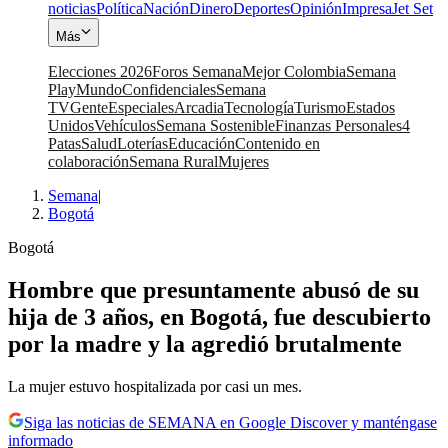
noticias
Política
Nación
Dinero
Deportes
Opinión
Impresa
Jet Set
Más
Elecciones 2026
Foros Semana
Mejor Colombia
Semana
Play
Mundo
Confidenciales
Semana
TV
Gente
Especiales
Arcadia
Tecnología
Turismo
Estados
Unidos
Vehículos
Semana Sostenible
Finanzas Personales
4
Patas
Salud
Loterías
Educación
Contenido en
colaboración
Semana Rural
Mujeres
Semana
|
Bogotá
Bogotá
Hombre que presuntamente abusó de su
hija de 3 años, en Bogotá, fue descubierto
por la madre y la agredió brutalmente
La mujer estuvo hospitalizada por casi un mes.
Siga las noticias de SEMANA en Google Discover y manténgase
informado