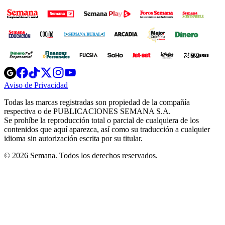
Opens
Opens
Opens
Opens
Opens
in
in
in
in
in
Aviso de Privacidad
Opens
new
new
new
new
new
in
window
window
window
window
window
Todas las marcas registradas son propiedad de la compañía
new
respectiva o de PUBLICACIONES SEMANA S.A.
window
Se prohíbe la reproducción total o parcial de cualquiera de los
contenidos que aquí aparezca, así como su traducción a cualquier
idioma sin autorización escrita por su titular.
© 2026 Semana. Todos los derechos reservados.