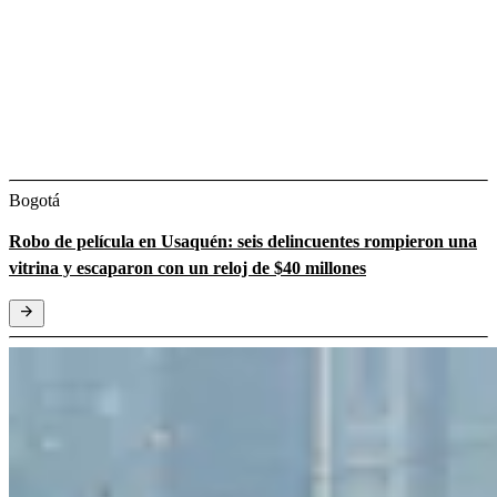
Bogotá
Robo de película en Usaquén: seis delincuentes rompieron una
vitrina y escaparon con un reloj de $40 millones