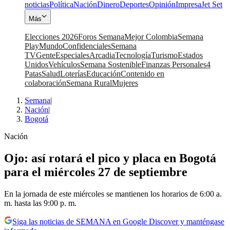
noticias
Política
Nación
Dinero
Deportes
Opinión
Impresa
Jet Set
Más
Elecciones 2026
Foros Semana
Mejor Colombia
Semana
Play
Mundo
Confidenciales
Semana
TV
Gente
Especiales
Arcadia
Tecnología
Turismo
Estados
Unidos
Vehículos
Semana Sostenible
Finanzas Personales
4
Patas
Salud
Loterías
Educación
Contenido en
colaboración
Semana Rural
Mujeres
Semana
|
Nación
|
Bogotá
Nación
Ojo: así rotará el pico y placa en Bogotá
para el miércoles 27 de septiembre
En la jornada de este miércoles se mantienen los horarios de 6:00 a.
m. hasta las 9:00 p. m.
Siga las noticias de SEMANA en Google Discover y manténgase