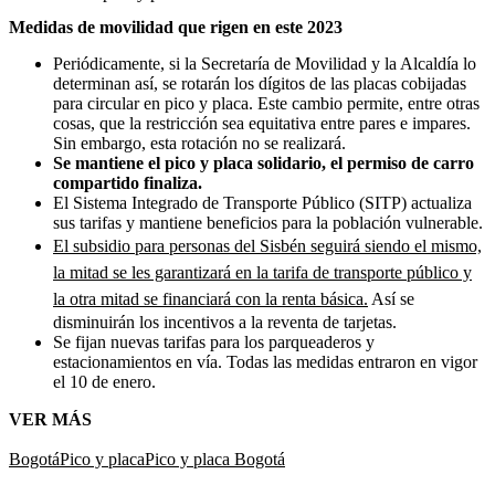
Medidas de movilidad que rigen en este 2023
Periódicamente, si la Secretaría de Movilidad y la Alcaldía lo
determinan así, se rotarán los dígitos de las placas cobijadas
para circular en pico y placa. Este cambio permite, entre otras
cosas, que la restricción sea equitativa entre pares e impares.
Sin embargo, esta rotación no se realizará.
Se mantiene el pico y placa solidario, el permiso de carro
compartido finaliza.
El Sistema Integrado de Transporte Público (SITP) actualiza
sus tarifas y mantiene beneficios para la población vulnerable.
El subsidio para personas del Sisbén seguirá siendo el mismo,
la mitad se les garantizará en la tarifa de transporte público y
la otra mitad se financiará con la renta básica.
Así se
disminuirán los incentivos a la reventa de tarjetas.
Se fijan nuevas tarifas para los parqueaderos y
estacionamientos en vía. Todas las medidas entraron en vigor
el 10 de enero.
VER MÁS
Bogotá
Pico y placa
Pico y placa Bogotá