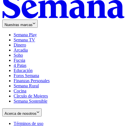
Nuestras marcas
Semana Play
Semana TV
Dinero
Arcadia
Soho
Opens
Fucsia
in
Opens
4 Patas
new
in
Educación
window
new
Foros Semana
window
Finanzas Personales
Semana Rural
Cocina
Círculo de Mujeres
Semana Sostenible
Acerca de nosotros
Términos de uso
Opens