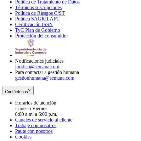
Política de Tratamiento de Datos
in
Opens
Términos suscripciones
new
Opens
in
Política de Riesgos C/ST
window
in
Opens
new
Política SAGRILAFT
Opens
new
in
window
Certificación ISSN
Opens
in
window
new
TyC Plan de Gobierno
in
new
Opens
window
Protección del consumidor
new
window
in
Opens
window
new
in
window
new
window
Notificaciones judiciales
juridica@semana.com
Para contactar a gestión humana
gestionhumana@semana.com
Contáctenos
Horarios de atención
Lunes a Viernes
8:00 a.m. a 6:00 p.m.
Canales de servicio al cliente
Trabaje con nosotros
Paute con nosotros
Cookies