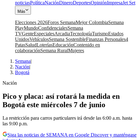
noticias
Política
Nación
Dinero
Deportes
Opinión
Impresa
Jet Set
Más
Elecciones 2026
Foros Semana
Mejor Colombia
Semana
Play
Mundo
Confidenciales
Semana
TV
Gente
Especiales
Arcadia
Tecnología
Turismo
Estados
Unidos
Vehículos
Semana Sostenible
Finanzas Personales
4
Patas
Salud
Loterías
Educación
Contenido en
colaboración
Semana Rural
Mujeres
Semana
|
Nación
|
Bogotá
Nación
Pico y placa: así rotará la medida en
Bogotá este miércoles 7 de junio
La restricción para carros particulares irá desde las 6:00 a.m. hasta
las 9:00 p.m.
Siga las noticias de SEMANA en Google Discover y manténgase