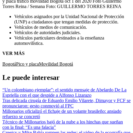
y placa trafico movilidad Bogota oct 1 del 2020 Foto Guillermo
Torres Reina / Semana
Foto:
GUILLERMO TORRES REINA
Vehículos asignados por la Unidad Nacional de Protección
(UNP) a ciudadanos que tengan medidas de protección.
Vehículos de medios de comunicación.
Vehículos de autoridades judiciales.
Vehículos particulares destinados a la enseñanza
automovilística.
VER MÁS
Bogotá
Pico y placa
Movilidad Bogotá
Le puede interesar
“Un colombiano ejemplar”: el sentido mensaje de Abelardo De La
Espriella con el que despide a Alfonso Lizarazo
Tras delicada cirugía de Eduardo Emilio Vilarete, Dimayor y FCF se
pronunciaron: gesto conmovió al FPC
Millonarios oficializó el fichaje de un volante brasileño: ansiado
refuerzo se concretó
Técnico de Millonarios bajó de la nube a los hinchas que sueñan
con la final: “Es una falacia”
Greeicy y Mike Bahía rompen las redes: el video de la ecografía que