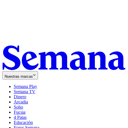
Nuestras marcas
Semana Play
Semana TV
Dinero
Arcadia
Soho
Opens
Fucsia
in
Opens
4 Patas
new
in
Educación
window
new
Foros Semana
window