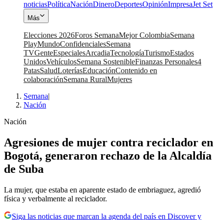
noticias
Política
Nación
Dinero
Deportes
Opinión
Impresa
Jet Set
Más
Elecciones 2026
Foros Semana
Mejor Colombia
Semana
Play
Mundo
Confidenciales
Semana
TV
Gente
Especiales
Arcadia
Tecnología
Turismo
Estados
Unidos
Vehículos
Semana Sostenible
Finanzas Personales
4
Patas
Salud
Loterías
Educación
Contenido en
colaboración
Semana Rural
Mujeres
Semana
|
Nación
Nación
Agresiones de mujer contra reciclador en
Bogotá, generaron rechazo de la Alcaldía
de Suba
La mujer, que estaba en aparente estado de embriaguez, agredió
física y verbalmente al reciclador.
Siga las noticias que marcan la agenda del país en Discover y