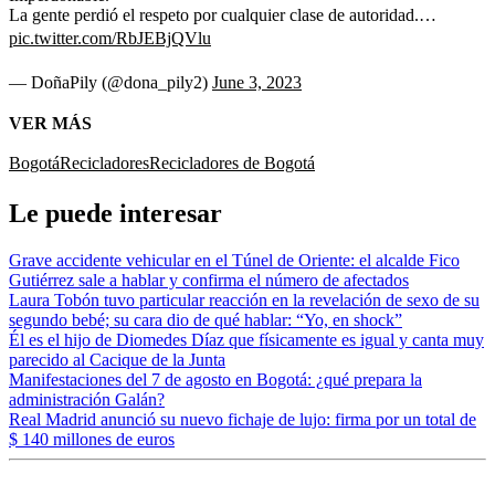
La gente perdió el respeto por cualquier clase de autoridad.…
pic.twitter.com/RbJEBjQVlu
— DoñaPily (@dona_pily2)
June 3, 2023
VER MÁS
Bogotá
Recicladores
Recicladores de Bogotá
Le puede interesar
Grave accidente vehicular en el Túnel de Oriente: el alcalde Fico
Gutiérrez sale a hablar y confirma el número de afectados
Laura Tobón tuvo particular reacción en la revelación de sexo de su
segundo bebé; su cara dio de qué hablar: “Yo, en shock”
Él es el hijo de Diomedes Díaz que físicamente es igual y canta muy
parecido al Cacique de la Junta
Manifestaciones del 7 de agosto en Bogotá: ¿qué prepara la
administración Galán?
Real Madrid anunció su nuevo fichaje de lujo: firma por un total de
$ 140 millones de euros