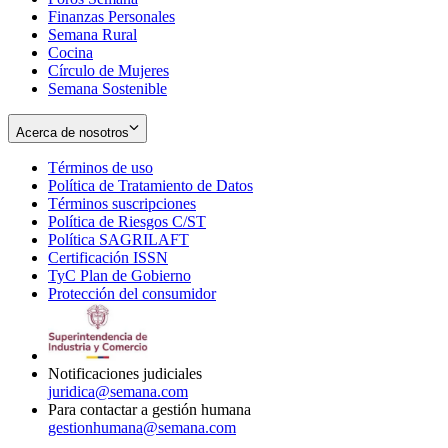
Finanzas Personales
Semana Rural
Cocina
Círculo de Mujeres
Semana Sostenible
Acerca de nosotros
Términos de uso
Opens
Política de Tratamiento de Datos
in
Opens
Términos suscripciones
new
Opens
in
Política de Riesgos C/ST
window
in
Opens
new
Política SAGRILAFT
Opens
new
in
window
Certificación ISSN
Opens
in
window
new
TyC Plan de Gobierno
in
new
Opens
window
Protección del consumidor
new
window
in
Opens
window
new
in
window
new
window
Notificaciones judiciales
juridica@semana.com
Para contactar a gestión humana
gestionhumana@semana.com