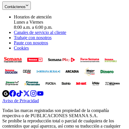
Contáctenos
Horarios de atención
Lunes a Viernes
8:00 a.m. a 6:00 p.m.
Canales de servicio al cliente
Trabaje con nosotros
Paute con nosotros
Cookies
Opens
Opens
Opens
Opens
Opens
in
in
in
in
in
Aviso de Privacidad
Opens
new
new
new
new
new
in
window
window
window
window
window
Todas las marcas registradas son propiedad de la compañía
new
respectiva o de PUBLICACIONES SEMANA S.A.
window
Se prohíbe la reproducción total o parcial de cualquiera de los
contenidos que aquí aparezca, así como su traducción a cualquier