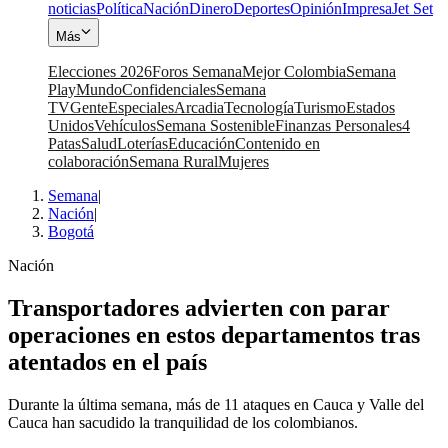
noticias
Política
Nación
Dinero
Deportes
Opinión
Impresa
Jet Set
Más
Elecciones 2026
Foros Semana
Mejor Colombia
Semana
Play
Mundo
Confidenciales
Semana
TV
Gente
Especiales
Arcadia
Tecnología
Turismo
Estados
Unidos
Vehículos
Semana Sostenible
Finanzas Personales
4
Patas
Salud
Loterías
Educación
Contenido en
colaboración
Semana Rural
Mujeres
Semana
|
Nación
|
Bogotá
Nación
Transportadores advierten con parar
operaciones en estos departamentos tras
atentados en el país
Durante la última semana, más de 11 ataques en Cauca y Valle del
Cauca han sacudido la tranquilidad de los colombianos.