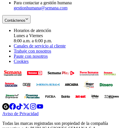
Para contactar a gestión humana
gestionhumana@semana.com
Contáctenos
Horarios de atención
Lunes a Viernes
8:00 a.m. a 6:00 p.m.
Canales de servicio al cliente
Trabaje con nosotros
Paute con nosotros
Cookies
Opens
Opens
Opens
Opens
Opens
in
in
in
in
in
Aviso de Privacidad
Opens
new
new
new
new
new
in
window
window
window
window
window
Todas las marcas registradas son propiedad de la compañía
new