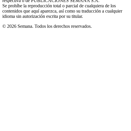
respectiva o de PUBLICACIONES SEMANA S.A.
window
Se prohíbe la reproducción total o parcial de cualquiera de los
contenidos que aquí aparezca, así como su traducción a cualquier
idioma sin autorización escrita por su titular.
© 2026 Semana. Todos los derechos reservados.