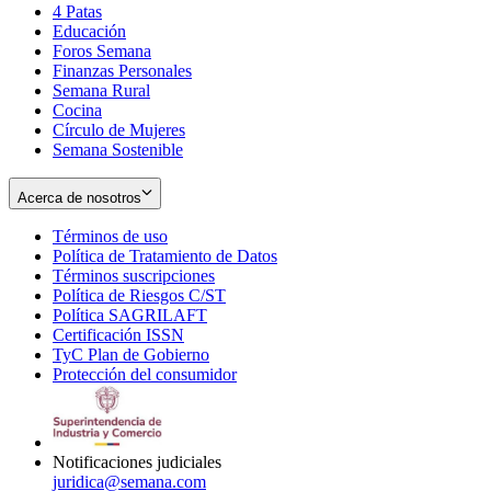
4 Patas
new
in
Educación
window
new
Foros Semana
window
Finanzas Personales
Semana Rural
Cocina
Círculo de Mujeres
Semana Sostenible
Acerca de nosotros
Términos de uso
Opens
Política de Tratamiento de Datos
in
Opens
Términos suscripciones
new
Opens
in
Política de Riesgos C/ST
window
in
Opens
new
Política SAGRILAFT
Opens
new
in
window
Certificación ISSN
Opens
in
window
new
TyC Plan de Gobierno
in
new
Opens
window
Protección del consumidor
new
window
in
Opens
window
new
in
window
new
window
Notificaciones judiciales
juridica@semana.com