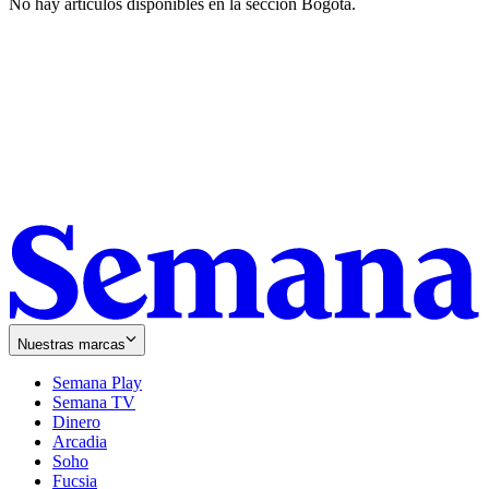
No hay artículos disponibles en la sección
Bogotá
.
Nuestras marcas
Semana Play
Semana TV
Dinero
Arcadia
Soho
Opens
Fucsia
in
Opens