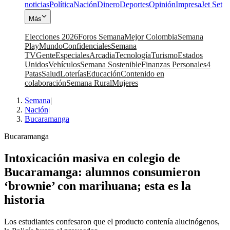
noticias
Política
Nación
Dinero
Deportes
Opinión
Impresa
Jet Set
Más
Elecciones 2026
Foros Semana
Mejor Colombia
Semana
Play
Mundo
Confidenciales
Semana
TV
Gente
Especiales
Arcadia
Tecnología
Turismo
Estados
Unidos
Vehículos
Semana Sostenible
Finanzas Personales
4
Patas
Salud
Loterías
Educación
Contenido en
colaboración
Semana Rural
Mujeres
Semana
|
Nación
|
Bucaramanga
Bucaramanga
Intoxicación masiva en colegio de
Bucaramanga: alumnos consumieron
‘brownie’ con marihuana; esta es la
historia
Los estudiantes confesaron que el producto contenía alucinógenos,