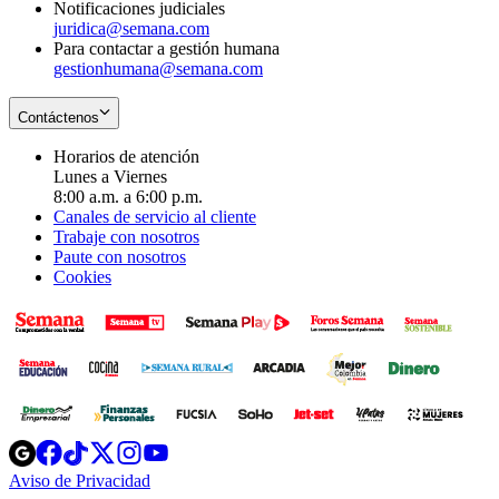
Notificaciones judiciales
juridica@semana.com
Para contactar a gestión humana
gestionhumana@semana.com
Contáctenos
Horarios de atención
Lunes a Viernes
8:00 a.m. a 6:00 p.m.
Canales de servicio al cliente
Trabaje con nosotros
Paute con nosotros
Cookies
Opens
Opens
Opens
Opens
Opens
in
in
in
in
in
Aviso de Privacidad
Opens
new
new
new
new
new