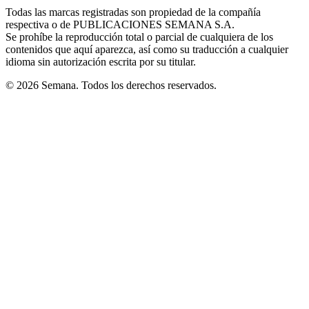
in
window
window
window
window
window
Todas las marcas registradas son propiedad de la compañía
new
respectiva o de PUBLICACIONES SEMANA S.A.
window
Se prohíbe la reproducción total o parcial de cualquiera de los
contenidos que aquí aparezca, así como su traducción a cualquier
idioma sin autorización escrita por su titular.
© 2026 Semana. Todos los derechos reservados.