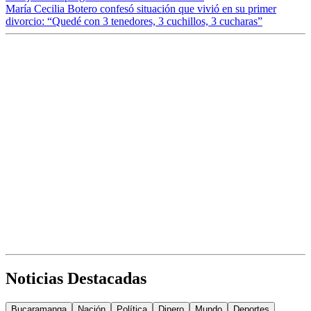
María Cecilia Botero confesó situación que vivió en su primer
divorcio: “Quedé con 3 tenedores, 3 cuchillos, 3 cucharas”
Noticias Destacadas
Bucaramanga
Nación
Política
Dinero
Mundo
Deportes