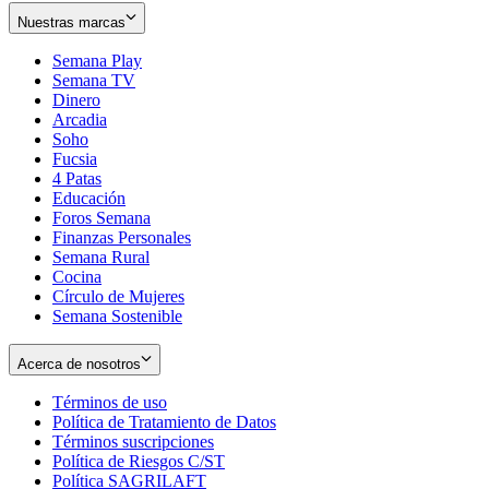
Nuestras marcas
Semana Play
Semana TV
Dinero
Arcadia
Soho
Opens
Fucsia
in
Opens
4 Patas
new
in
Educación
window
new
Foros Semana
window
Finanzas Personales
Semana Rural
Cocina
Círculo de Mujeres
Semana Sostenible
Acerca de nosotros
Términos de uso
Opens
Política de Tratamiento de Datos
in
Opens
Términos suscripciones
new
Opens
in
Política de Riesgos C/ST
window
in
Opens
new
Política SAGRILAFT
Opens
new
in
window