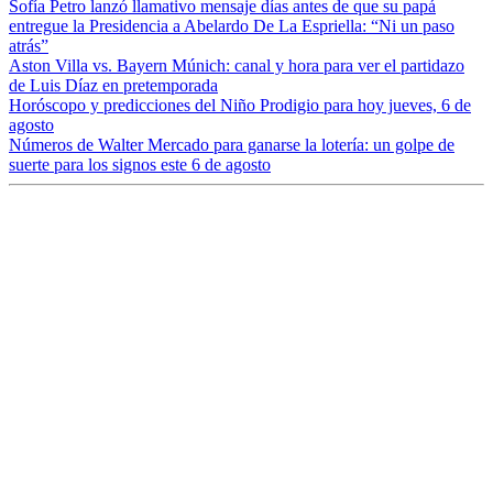
Sofía Petro lanzó llamativo mensaje días antes de que su papá
entregue la Presidencia a Abelardo De La Espriella: “Ni un paso
atrás”
Aston Villa vs. Bayern Múnich: canal y hora para ver el partidazo
de Luis Díaz en pretemporada
Horóscopo y predicciones del Niño Prodigio para hoy jueves, 6 de
agosto
Números de Walter Mercado para ganarse la lotería: un golpe de
suerte para los signos este 6 de agosto