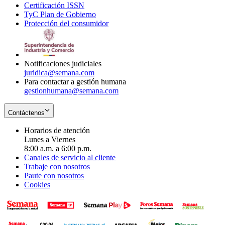
Certificación ISSN
Opens
in
window
new
TyC Plan de Gobierno
in
new
Opens
window
Protección del consumidor
new
window
in
Opens
window
new
in
window
new
window
Notificaciones judiciales
juridica@semana.com
Para contactar a gestión humana
gestionhumana@semana.com
Contáctenos
Horarios de atención
Lunes a Viernes
8:00 a.m. a 6:00 p.m.
Canales de servicio al cliente
Trabaje con nosotros
Paute con nosotros
Cookies