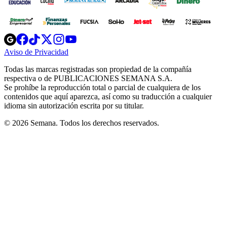
Opens
Opens
Opens
Opens
Opens
in
in
in
in
in
Aviso de Privacidad
Opens
new
new
new
new
new
in
window
window
window
window
window
Todas las marcas registradas son propiedad de la compañía
new
respectiva o de PUBLICACIONES SEMANA S.A.
window
Se prohíbe la reproducción total o parcial de cualquiera de los
contenidos que aquí aparezca, así como su traducción a cualquier
idioma sin autorización escrita por su titular.
© 2026 Semana. Todos los derechos reservados.