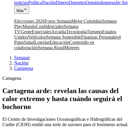
noticias
Política
Nación
Dinero
Deportes
Opinión
Impresa
Jet Set
Más
Elecciones 2026
Foros Semana
Mejor Colombia
Semana
Play
Mundo
Confidenciales
Semana
TV
Gente
Especiales
Arcadia
Tecnología
Turismo
Estados
Unidos
Vehículos
Semana Sostenible
Finanzas Personales
4
Patas
Salud
Loterías
Educación
Contenido en
colaboración
Semana Rural
Mujeres
Semana
|
Nación
|
Cartagena
Cartagena
Cartagena arde: revelan las causas del
calor extremo y hasta cuándo seguirá el
bochorno
El Centro de Investigaciones Oceanográficas e Hidrográficas del
Caribe (CIOH) emitió una serie de razones para el fenómeno actual.