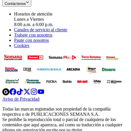
Contáctenos
Horarios de atención
Lunes a Viernes
8:00 a.m. a 6:00 p.m.
Canales de servicio al cliente
Trabaje con nosotros
Paute con nosotros
Cookies
Opens
Opens
Opens
Opens
Opens
in
in
in
in
in
Aviso de Privacidad
Opens
new
new
new
new
new
in
window
window
window
window
window
Todas las marcas registradas son propiedad de la compañía
new
respectiva o de PUBLICACIONES SEMANA S.A.
window
Se prohíbe la reproducción total o parcial de cualquiera de los
contenidos que aquí aparezca, así como su traducción a cualquier
idioma sin autorización escrita por su titular.