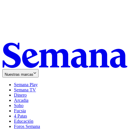
Nuestras marcas
Semana Play
Semana TV
Dinero
Arcadia
Soho
Opens
Fucsia
in
Opens
4 Patas
new
in
Educación
window
new
Foros Semana
window