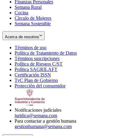
Finanzas Personales
Semana Rural
Cocina
Círculo de Mujeres
Semana Sostenible
Acerca de nosotros
Términos de uso
Opens
Política de Tratamiento de Datos
in
Opens
Términos suscripciones
new
Opens
in
Política de Riesgos C/ST
window
in
Opens
new
Política SAGRILAFT
Opens
new
in
window
Certificación ISSN
Opens
in
window
new
TyC Plan de Gobierno
in
new
Opens
window
Protección del consumidor
new
window
in
Opens
window
new
in
window
new
window
Notificaciones judiciales
juridica@semana.com
Para contactar a gestión humana
gestionhumana@semana.com