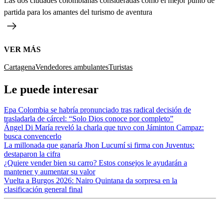
Las dos ciudades colombianas consideradas como el mejor punto de
partida para los amantes del turismo de aventura
VER MÁS
Cartagena
Vendedores ambulantes
Turistas
Le puede interesar
Epa Colombia se habría pronunciado tras radical decisión de
trasladarla de cárcel: “Solo Dios conoce por completo”
Ángel Di María reveló la charla que tuvo con Jáminton Campaz:
busca convencerlo
La millonada que ganaría Jhon Lucumí si firma con Juventus:
destaparon la cifra
¿Quiere vender bien su carro? Estos consejos le ayudarán a
mantener y aumentar su valor
Vuelta a Burgos 2026: Nairo Quintana da sorpresa en la
clasificación general final