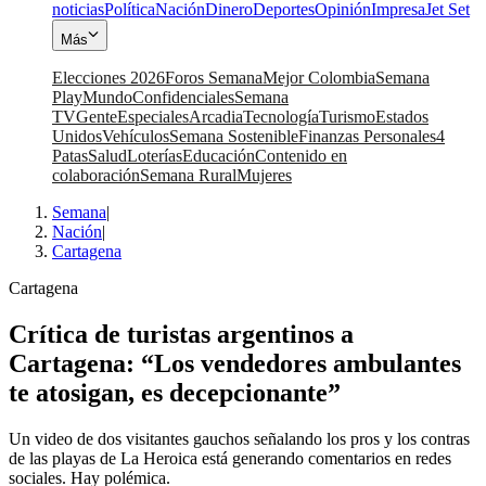
noticias
Política
Nación
Dinero
Deportes
Opinión
Impresa
Jet Set
Más
Elecciones 2026
Foros Semana
Mejor Colombia
Semana
Play
Mundo
Confidenciales
Semana
TV
Gente
Especiales
Arcadia
Tecnología
Turismo
Estados
Unidos
Vehículos
Semana Sostenible
Finanzas Personales
4
Patas
Salud
Loterías
Educación
Contenido en
colaboración
Semana Rural
Mujeres
Semana
|
Nación
|
Cartagena
Cartagena
Crítica de turistas argentinos a
Cartagena: “Los vendedores ambulantes
te atosigan, es decepcionante”
Un video de dos visitantes gauchos señalando los pros y los contras
de las playas de La Heroica está generando comentarios en redes
sociales. Hay polémica.