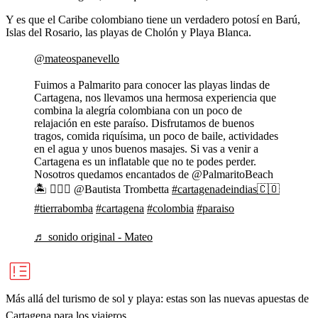
Y es que el Caribe colombiano tiene un verdadero potosí en Barú,
Islas del Rosario, las playas de Cholón y Playa Blanca.
@mateospanevello
Fuimos a Palmarito para conocer las playas lindas de
Cartagena, nos llevamos una hermosa experiencia que
combina la alegría colombiana con un poco de
relajación en este paraíso. Disfrutamos de buenos
tragos, comida riquísima, un poco de baile, actividades
en el agua y unos buenos masajes. Si vas a venir a
Cartagena es un inflatable que no te podes perder.
Nosotros quedamos encantados de @PalmaritoBeach
🏝 ❤️‍🔥✨ @Bautista Trombetta
#cartagenadeindias🇨🇴
#tierrabomba
#cartagena
#colombia
#paraiso
♬ sonido original - Mateo
Más allá del turismo de sol y playa: estas son las nuevas apuestas de
Cartagena para los viajeros