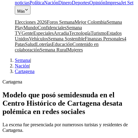
noticias
Política
Nación
Dinero
Deportes
Opinión
Impresa
Jet Set
Más
Elecciones 2026
Foros Semana
Mejor Colombia
Semana
Play
Mundo
Confidenciales
Semana
TV
Gente
Especiales
Arcadia
Tecnología
Turismo
Estados
Unidos
Vehículos
Semana Sostenible
Finanzas Personales
4
Patas
Salud
Loterías
Educación
Contenido en
colaboración
Semana Rural
Mujeres
Semana
|
Nación
|
Cartagena
Cartagena
Modelo que posó semidesnuda en el
Centro Histórico de Cartagena desata
polémica en redes sociales
La escena fue presenciada por numerosos turistas y residentes de
Cartagena.