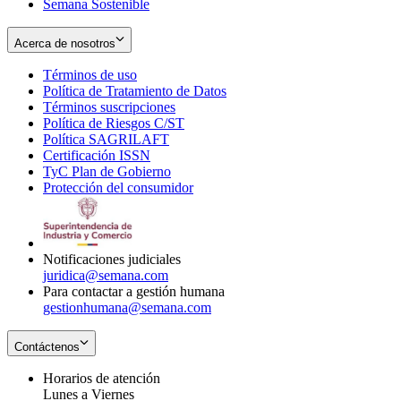
Semana Sostenible
Acerca de nosotros
Términos de uso
Opens
Política de Tratamiento de Datos
in
Opens
Términos suscripciones
new
Opens
in
Política de Riesgos C/ST
window
in
Opens
new
Política SAGRILAFT
Opens
new
in
window
Certificación ISSN
Opens
in
window
new
TyC Plan de Gobierno
in
new
Opens
window
Protección del consumidor
new
window
in
Opens
window
new
in
window
new
window
Notificaciones judiciales
juridica@semana.com
Para contactar a gestión humana
gestionhumana@semana.com
Contáctenos
Horarios de atención
Lunes a Viernes