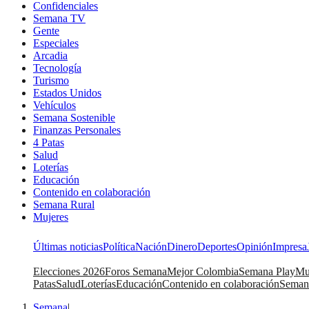
Confidenciales
Semana TV
Gente
Especiales
Arcadia
Tecnología
Turismo
Estados Unidos
Vehículos
Semana Sostenible
Finanzas Personales
4 Patas
Salud
Loterías
Educación
Contenido en colaboración
Semana Rural
Mujeres
Últimas noticias
Política
Nación
Dinero
Deportes
Opinión
Impresa
Elecciones 2026
Foros Semana
Mejor Colombia
Semana Play
Mu
Patas
Salud
Loterías
Educación
Contenido en colaboración
Seman
Semana
|