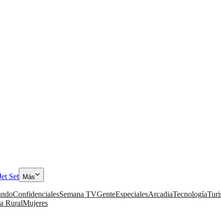
Jet Set
Más
ndo
Confidenciales
Semana TV
Gente
Especiales
Arcadia
Tecnología
Tur
a Rural
Mujeres