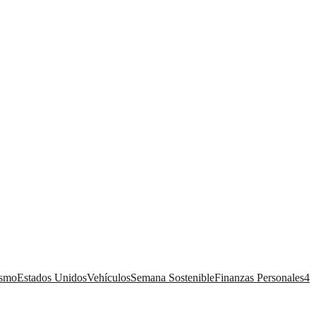
ismo
Estados Unidos
Vehículos
Semana Sostenible
Finanzas Personales
4