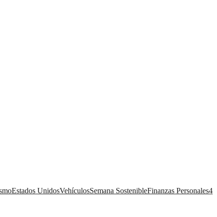
ismo
Estados Unidos
Vehículos
Semana Sostenible
Finanzas Personales
4