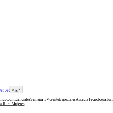
Jet Set
Más
ndo
Confidenciales
Semana TV
Gente
Especiales
Arcadia
Tecnología
Tur
a Rural
Mujeres