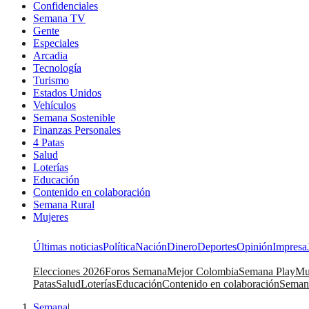
Confidenciales
Semana TV
Gente
Especiales
Arcadia
Tecnología
Turismo
Estados Unidos
Vehículos
Semana Sostenible
Finanzas Personales
4 Patas
Salud
Loterías
Educación
Contenido en colaboración
Semana Rural
Mujeres
Últimas noticias
Política
Nación
Dinero
Deportes
Opinión
Impresa
Elecciones 2026
Foros Semana
Mejor Colombia
Semana Play
Mu
Patas
Salud
Loterías
Educación
Contenido en colaboración
Seman
Semana
|