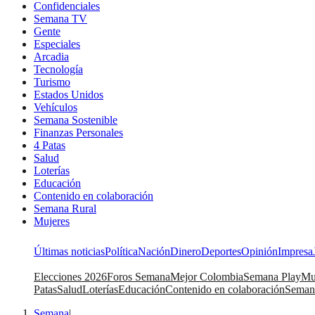
Confidenciales
Semana TV
Gente
Especiales
Arcadia
Tecnología
Turismo
Estados Unidos
Vehículos
Semana Sostenible
Finanzas Personales
4 Patas
Salud
Loterías
Educación
Contenido en colaboración
Semana Rural
Mujeres
Últimas noticias
Política
Nación
Dinero
Deportes
Opinión
Impresa
Elecciones 2026
Foros Semana
Mejor Colombia
Semana Play
Mu
Patas
Salud
Loterías
Educación
Contenido en colaboración
Seman
Semana
|