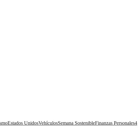
ismo
Estados Unidos
Vehículos
Semana Sostenible
Finanzas Personales
4