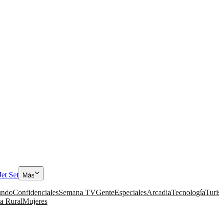
Jet Set
Más
ndo
Confidenciales
Semana TV
Gente
Especiales
Arcadia
Tecnología
Tur
a Rural
Mujeres