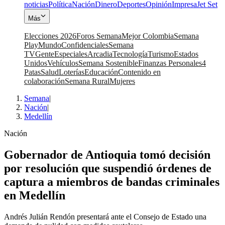
noticias
Política
Nación
Dinero
Deportes
Opinión
Impresa
Jet Set
Más
Elecciones 2026
Foros Semana
Mejor Colombia
Semana
Play
Mundo
Confidenciales
Semana
TV
Gente
Especiales
Arcadia
Tecnología
Turismo
Estados
Unidos
Vehículos
Semana Sostenible
Finanzas Personales
4
Patas
Salud
Loterías
Educación
Contenido en
colaboración
Semana Rural
Mujeres
Semana
|
Nación
|
Medellín
Nación
Gobernador de Antioquia tomó decisión
por resolución que suspendió órdenes de
captura a miembros de bandas criminales
en Medellín
Andrés Julián Rendón presentará ante el Consejo de Estado una