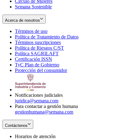
Círculo de Mujeres
Semana Sostenible
Acerca de nosotros
Términos de uso
Opens
Política de Tratamiento de Datos
in
Opens
Términos suscripciones
new
Opens
in
Política de Riesgos C/ST
window
in
Opens
new
Política SAGRILAFT
Opens
new
in
window
Certificación ISSN
Opens
in
window
new
TyC Plan de Gobierno
in
new
Opens
window
Protección del consumidor
new
window
in
Opens
window
new
in
window
new
window
Notificaciones judiciales
juridica@semana.com
Para contactar a gestión humana
gestionhumana@semana.com
Contáctenos
Horarios de atención