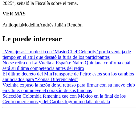
2025″, señaló la Fiscalía sobre el tema.
VER MÁS
Antioquia
Medellín
Andrés Julián Rendón
Le puede interesar
“Ventajosas”: molestia en ‘MasterChef Celebrity’ por la ventaja de
tiempo en el atril que desató la furia de los participantes
No se retira en La Vuelta a España: Nairo Quintana confirma cuál
será su última competencia antes del retiro
El último decreto del MinTransporte de Petro: estos son los cambios
anunciados para “Zonas Diferenciales”
Vozinha expuso la razón de su retraso para firmar con su nuevo club
en Chile: conmueve el corazón de sus hinchas
Selección Colombia femenina cae con México en la final de los
Centroamericanos y del Caribe: logran medalla de plata