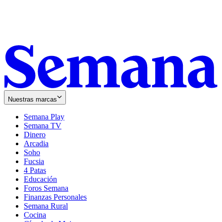
Nuestras marcas
Semana Play
Semana TV
Dinero
Arcadia
Soho
Opens
Fucsia
in
Opens
4 Patas
new
in
Educación
window
new
Foros Semana
window
Finanzas Personales
Semana Rural
Cocina