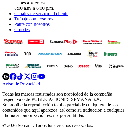
Lunes a Viernes
8:00 a.m. a 6:00 p.m.
Canales de servicio al cliente
Trabaje con nosotros
Paute con nosotros
Cookies
Opens
Opens
Opens
Opens
Opens
in
in
in
in
in
Aviso de Privacidad
Opens
new
new
new
new
new
in
window
window
window
window
window
Todas las marcas registradas son propiedad de la compañía
new
respectiva o de PUBLICACIONES SEMANA S.A.
window
Se prohíbe la reproducción total o parcial de cualquiera de los
contenidos que aquí aparezca, así como su traducción a cualquier
idioma sin autorización escrita por su titular.
© 2026 Semana. Todos los derechos reservados.