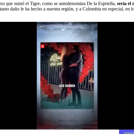
votos que sumó el Tigre, como se autodenomina De la Espriella,
sería el
 tanto daño le ha hecho a nuestra región, y a Colombia en especial, en l
powere