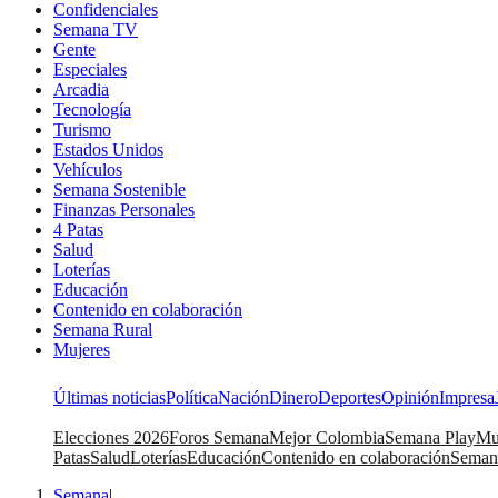
Confidenciales
Semana TV
Gente
Especiales
Arcadia
Tecnología
Turismo
Estados Unidos
Vehículos
Semana Sostenible
Finanzas Personales
4 Patas
Salud
Loterías
Educación
Contenido en colaboración
Semana Rural
Mujeres
Últimas noticias
Política
Nación
Dinero
Deportes
Opinión
Impresa
Elecciones 2026
Foros Semana
Mejor Colombia
Semana Play
Mu
Patas
Salud
Loterías
Educación
Contenido en colaboración
Seman
Semana
|