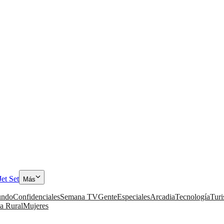
Jet Set
Más
ndo
Confidenciales
Semana TV
Gente
Especiales
Arcadia
Tecnología
Tur
a Rural
Mujeres