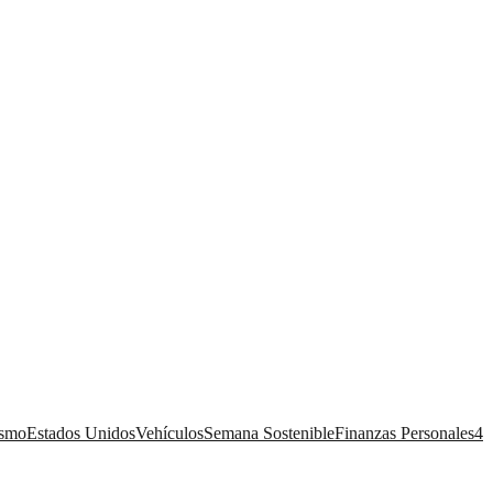
ismo
Estados Unidos
Vehículos
Semana Sostenible
Finanzas Personales
4