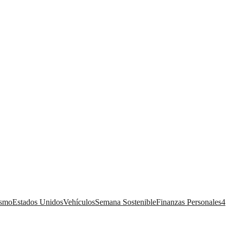
ismo
Estados Unidos
Vehículos
Semana Sostenible
Finanzas Personales
4