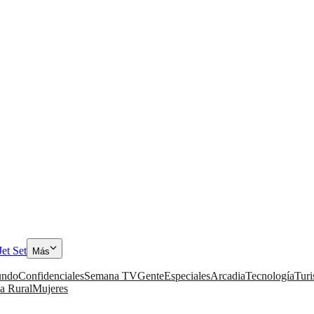
Jet Set
Más
ndo
Confidenciales
Semana TV
Gente
Especiales
Arcadia
Tecnología
Tur
a Rural
Mujeres