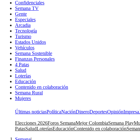
Confidenciales
Semana TV
Gente
Especiales
Arcadia
Tecnología
Turismo
Estados Unidos
Vehículos
Semana Sostenible
Finanzas Personales
4 Patas
Salud
Loterías
Educación
Contenido en colaboración
Semana Rural
Mujeres
Últimas noticias
Política
Nación
Dinero
Deportes
Opinión
Impresa
Elecciones 2026
Foros Semana
Mejor Colombia
Semana Play
Mu
Patas
Salud
Loterías
Educación
Contenido en colaboración
Seman
Semana
|