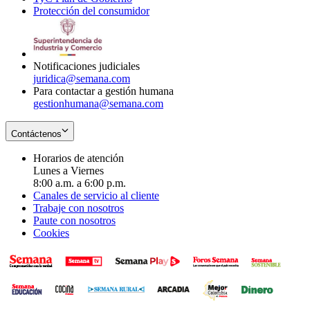
Protección del consumidor
new
window
in
Opens
window
new
in
window
new
window
Notificaciones judiciales
juridica@semana.com
Para contactar a gestión humana
gestionhumana@semana.com
Contáctenos
Horarios de atención
Lunes a Viernes
8:00 a.m. a 6:00 p.m.
Canales de servicio al cliente
Trabaje con nosotros
Paute con nosotros
Cookies