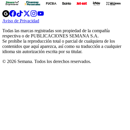
Opens
Opens
Opens
Opens
Opens
in
in
in
in
in
Aviso de Privacidad
Opens
new
new
new
new
new
in
window
window
window
window
window
Todas las marcas registradas son propiedad de la compañía
new
respectiva o de PUBLICACIONES SEMANA S.A.
window
Se prohíbe la reproducción total o parcial de cualquiera de los
contenidos que aquí aparezca, así como su traducción a cualquier
idioma sin autorización escrita por su titular.
© 2026 Semana. Todos los derechos reservados.