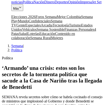
noticias
Política
Nación
Dinero
Deportes
Opinión
Impresa
Jet Set
Más
Elecciones 2026
Foros Semana
Mejor Colombia
Semana
Play
Mundo
Confidenciales
Semana
TV
Gente
Especiales
Arcadia
Tecnología
Turismo
Estados
Unidos
Vehículos
Semana Sostenible
Finanzas Personales
4
Patas
Salud
Loterías
Educación
Contenido en
colaboración
Semana Rural
Mujeres
Semana
|
Política
Política
‘Armando’ una crisis: estos son los
secretos de la tormenta política que
sacude a la Casa de Nariño tras la llegada
de Benedetti
SEMANA revela secretos sobre cómo se habría cocinado el consejo
de ministros que implosionó al Gobierno y donde Benedetti se