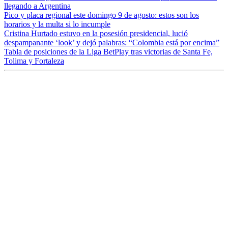
llegando a Argentina
Pico y placa regional este domingo 9 de agosto: estos son los
horarios y la multa si lo incumple
Cristina Hurtado estuvo en la posesión presidencial, lució
despampanante ‘look’ y dejó palabras: “Colombia está por encima”
Tabla de posiciones de la Liga BetPlay tras victorias de Santa Fe,
Tolima y Fortaleza