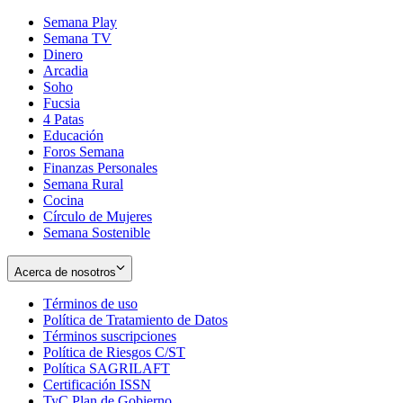
Semana Play
Semana TV
Dinero
Arcadia
Soho
Opens
Fucsia
in
Opens
4 Patas
new
in
Educación
window
new
Foros Semana
window
Finanzas Personales
Semana Rural
Cocina
Círculo de Mujeres
Semana Sostenible
Acerca de nosotros
Términos de uso
Opens
Política de Tratamiento de Datos
in
Opens
Términos suscripciones
new
Opens
in
Política de Riesgos C/ST
window
in
Opens
new
Política SAGRILAFT
Opens
new
in
window
Certificación ISSN
Opens
in
window
new
TyC Plan de Gobierno
in
new
Opens
window