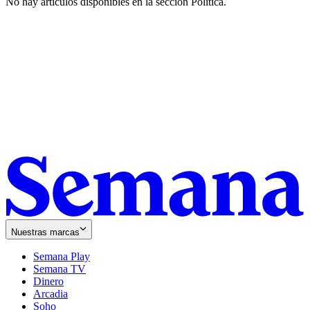
No hay artículos disponibles en la sección
Política
.
Nuestras marcas
Semana Play
Semana TV
Dinero
Arcadia
Soho
Opens