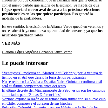
claudistas
porque consideran que la exmandataria quería quedarse
con el nuevo partido que saldría de la escisión.
Se habla de que
López quería el nuevo aval de cara a las próximas elecciones
presidenciales en las que quiere participar.
Eso generó la
molestia de la exalcaldesa.
En ese sentido, la escisión de la Alianza Verde quedó en veremos y
no se sabe si haya una nueva oportunidad de convocar,
ya que los
acuerdos quedaron rotos.
VER MÁS
Claudia López
Angélica Lozano
Alianza Verde
Le puede interesar
“Ventajosas”: molestia en ‘MasterChef Celebrity’ por la ventaja de
tiempo en el atril que desató la furia de los participantes
No se retira en La Vuelta a España: Nairo Quintana confirma cuál
será su última competencia antes del retiro
El último decreto del MinTransporte de Petro: estos son los cambios
anunciados para “Zonas Diferenciales”
Vozinha expuso la razón de su retraso para firmar con su nuevo club
en Chile: conmueve el corazón de sus hinchas
Selección Colombia femenina cae con México en la final de los