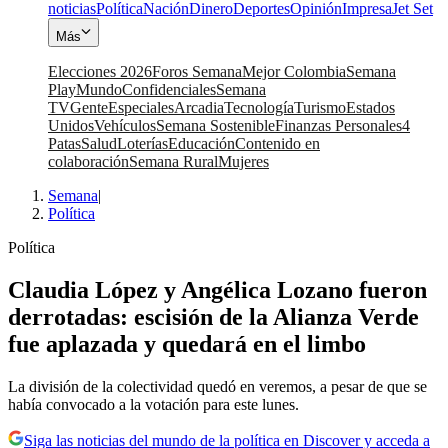
noticias
Política
Nación
Dinero
Deportes
Opinión
Impresa
Jet Set
Más
Elecciones 2026
Foros Semana
Mejor Colombia
Semana
Play
Mundo
Confidenciales
Semana
TV
Gente
Especiales
Arcadia
Tecnología
Turismo
Estados
Unidos
Vehículos
Semana Sostenible
Finanzas Personales
4
Patas
Salud
Loterías
Educación
Contenido en
colaboración
Semana Rural
Mujeres
Semana
|
Política
Política
Claudia López y Angélica Lozano fueron
derrotadas: escisión de la Alianza Verde
fue aplazada y quedará en el limbo
La división de la colectividad quedó en veremos, a pesar de que se
había convocado a la votación para este lunes.
Siga las noticias del mundo de la política en Discover y acceda a