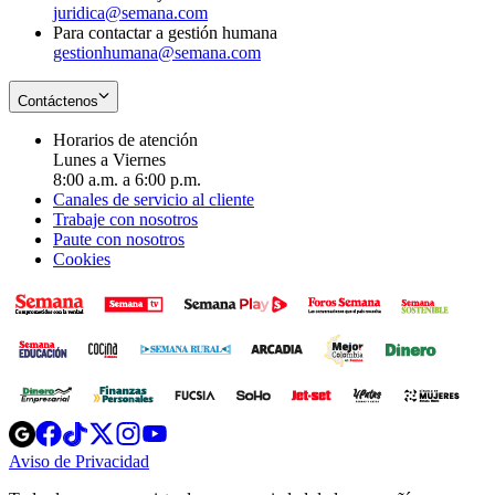
juridica@semana.com
Para contactar a gestión humana
gestionhumana@semana.com
Contáctenos
Horarios de atención
Lunes a Viernes
8:00 a.m. a 6:00 p.m.
Canales de servicio al cliente
Trabaje con nosotros
Paute con nosotros
Cookies
Opens
Opens
Opens
Opens
Opens
in
in
in
in
in
Aviso de Privacidad
Opens
new
new
new
new
new
in
window
window
window
window
window