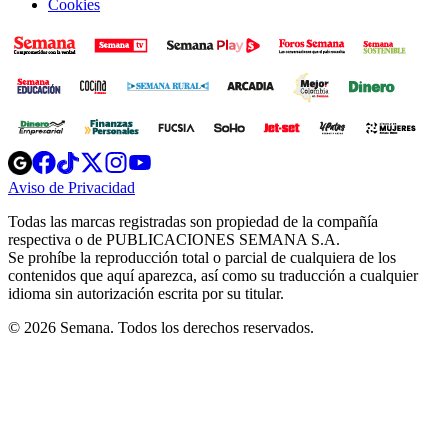
Cookies
Opens
Opens
Opens
Opens
Opens
in
in
in
in
in
Aviso de Privacidad
Opens
new
new
new
new
new
in
window
window
window
window
window
Todas las marcas registradas son propiedad de la compañía
new
respectiva o de PUBLICACIONES SEMANA S.A.
window
Se prohíbe la reproducción total o parcial de cualquiera de los
contenidos que aquí aparezca, así como su traducción a cualquier
idioma sin autorización escrita por su titular.
© 2026 Semana. Todos los derechos reservados.