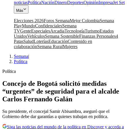
noticias
Política
Nación
Dinero
Deportes
Opinión
Impresa
Jet Set
Más
Elecciones 2026
Foros Semana
Mejor Colombia
Semana
Play
Mundo
Confidenciales
Semana
TV
Gente
Especiales
Arcadia
Tecnología
Turismo
Estados
Unidos
Vehículos
Semana Sostenible
Finanzas Personales
4
Patas
Salud
Loterías
Educación
Contenido en
colaboración
Semana Rural
Mujeres
Semana
|
Política
Política
Concejo de Bogotá solicitó medidas
“urgentes” de seguridad para el alcalde
Carlos Fernando Galán
Su presidente, el concejal Samir Abisambra, aseguró que el
Gobierno debe dar garantías a quienes trabajan en política.
Siga las noticias del mundo de la política en Discover y acceda a