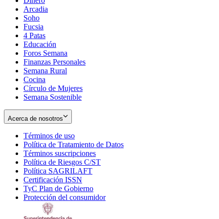
Dinero
Arcadia
Soho
Opens
Fucsia
in
Opens
4 Patas
new
in
Educación
window
new
Foros Semana
window
Finanzas Personales
Semana Rural
Cocina
Círculo de Mujeres
Semana Sostenible
Acerca de nosotros
Términos de uso
Opens
Política de Tratamiento de Datos
in
Opens
Términos suscripciones
new
Opens
in
Política de Riesgos C/ST
window
in
Opens
new
Política SAGRILAFT
Opens
new
in
window
Certificación ISSN
Opens
in
window
new
TyC Plan de Gobierno
in
new
Opens
window
Protección del consumidor
new
window
in
Opens
window
new
in
window
new