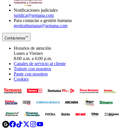
window
Notificaciones judiciales
juridica@semana.com
Para contactar a gestión humana
gestionhumana@semana.com
Contáctenos
Horarios de atención
Lunes a Viernes
8:00 a.m. a 6:00 p.m.
Canales de servicio al cliente
Trabaje con nosotros
Paute con nosotros
Cookies
Opens
Opens
Opens
Opens
Opens