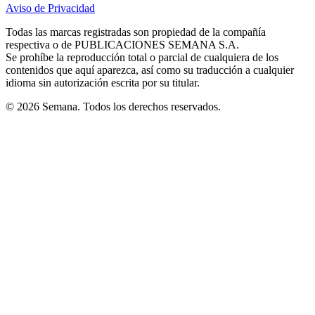
in
in
in
in
in
Aviso de Privacidad
Opens
new
new
new
new
new
in
window
window
window
window
window
Todas las marcas registradas son propiedad de la compañía
new
respectiva o de PUBLICACIONES SEMANA S.A.
window
Se prohíbe la reproducción total o parcial de cualquiera de los
contenidos que aquí aparezca, así como su traducción a cualquier
idioma sin autorización escrita por su titular.
© 2026 Semana. Todos los derechos reservados.