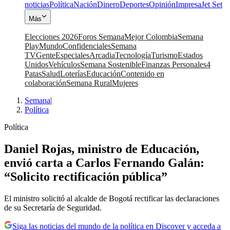
noticias
Política
Nación
Dinero
Deportes
Opinión
Impresa
Jet Set
Más
Elecciones 2026
Foros Semana
Mejor Colombia
Semana
Play
Mundo
Confidenciales
Semana
TV
Gente
Especiales
Arcadia
Tecnología
Turismo
Estados
Unidos
Vehículos
Semana Sostenible
Finanzas Personales
4
Patas
Salud
Loterías
Educación
Contenido en
colaboración
Semana Rural
Mujeres
Semana
|
Política
Política
Daniel Rojas, ministro de Educación,
envió carta a Carlos Fernando Galán:
“Solicito rectificación pública”
El ministro solicitó al alcalde de Bogotá rectificar las declaraciones
de su Secretaría de Seguridad.
Siga las noticias del mundo de la política en Discover y acceda a