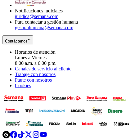
window
Notificaciones judiciales
juridica@semana.com
Para contactar a gestión humana
gestionhumana@semana.com
Contáctenos
Horarios de atención
Lunes a Viernes
8:00 a.m. a 6:00 p.m.
Canales de servicio al cliente
Trabaje con nosotros
Paute con nosotros
Cookies
Opens
Opens
Opens
Opens
Opens
in
in
in
in
in