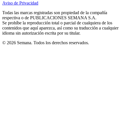
Aviso de Privacidad
Opens
new
new
new
new
new
in
window
window
window
window
window
Todas las marcas registradas son propiedad de la compañía
new
respectiva o de PUBLICACIONES SEMANA S.A.
window
Se prohíbe la reproducción total o parcial de cualquiera de los
contenidos que aquí aparezca, así como su traducción a cualquier
idioma sin autorización escrita por su titular.
© 2026 Semana. Todos los derechos reservados.