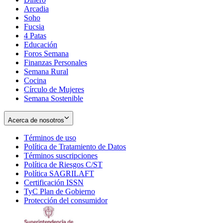
Arcadia
Soho
Opens
Fucsia
in
Opens
4 Patas
new
in
Educación
window
new
Foros Semana
window
Finanzas Personales
Semana Rural
Cocina
Círculo de Mujeres
Semana Sostenible
Acerca de nosotros
Términos de uso
Opens
Política de Tratamiento de Datos
in
Opens
Términos suscripciones
new
Opens
in
Política de Riesgos C/ST
window
in
Opens
new
Política SAGRILAFT
Opens
new
in
window
Certificación ISSN
Opens
in
window
new
TyC Plan de Gobierno
in
new
Opens
window
Protección del consumidor
new
window
in
Opens
window
new
in
window
new