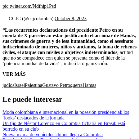
pic.twitter.com/Ndfnjp1Psd
— CCJC (@ccjcolombia)
October 8, 2023
“Las recurrentes declaraciones del presidente Petro en su
cuenta de X parecieran estar justificando el accionar de Hamás,
sus crímenes de guerra y de lesa humanidad, como el asesinato
indiscriminado de mujeres, niños y ancianos, la toma de rehenes
civiles, el ataque con misiles a objetivos indeterminados
, actitud
que no se compadece con quien se presenta como el líder de la
‘potencia mundial de la vida’”,
indicó la organización.
VER MÁS
judíos
Israel
Palestina
Gustavo Petro
guerra
Hamas
Le puede interesar
Moda colombiana e internacional en la posesión presidencial: los
‘looks’ destacados de la jornada
Un fijo de Néstor Lorenzo en Colombia ficharía en Brasil: está
borrado en su club
Nueva marca de vehículos chinos llega a Colombia