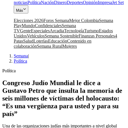
noticias
Política
Nación
Dinero
Deportes
Opinión
Impresa
Jet Set
Más
Elecciones 2026
Foros Semana
Mejor Colombia
Semana
Play
Mundo
Confidenciales
Semana
TV
Gente
Especiales
Arcadia
Tecnología
Turismo
Estados
Unidos
Vehículos
Semana Sostenible
Finanzas Personales
4
Patas
Salud
Loterías
Educación
Contenido en
colaboración
Semana Rural
Mujeres
Semana
|
Política
Política
Congreso Judío Mundial le dice a
Gustavo Petro que insulta la memoria de
seis millones de víctimas del holocausto:
“Es una vergüenza para usted y para su
país”
Una de las organizaciones judías más importantes a nivel global