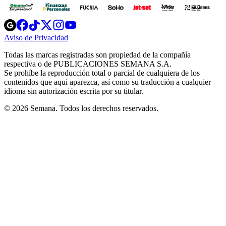
Opens
Opens
Opens
Opens
Opens
in
in
in
in
in
Aviso de Privacidad
Opens
new
new
new
new
new
in
window
window
window
window
window
Todas las marcas registradas son propiedad de la compañía
new
respectiva o de PUBLICACIONES SEMANA S.A.
window
Se prohíbe la reproducción total o parcial de cualquiera de los
contenidos que aquí aparezca, así como su traducción a cualquier
idioma sin autorización escrita por su titular.
© 2026 Semana. Todos los derechos reservados.