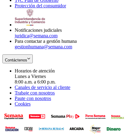
TyC Plan de Gobierno
in
new
Opens
window
Protección del consumidor
new
window
in
Opens
window
new
in
window
new
window
Notificaciones judiciales
juridica@semana.com
Para contactar a gestión humana
gestionhumana@semana.com
Contáctenos
Horarios de atención
Lunes a Viernes
8:00 a.m. a 6:00 p.m.
Canales de servicio al cliente
Trabaje con nosotros
Paute con nosotros
Cookies