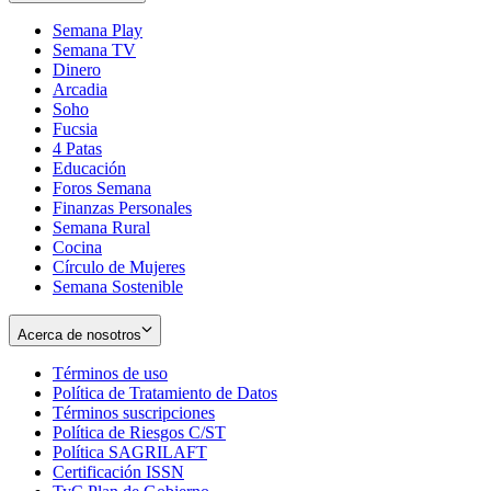
Semana Play
Semana TV
Dinero
Arcadia
Soho
Opens
Fucsia
in
Opens
4 Patas
new
in
Educación
window
new
Foros Semana
window
Finanzas Personales
Semana Rural
Cocina
Círculo de Mujeres
Semana Sostenible
Acerca de nosotros
Términos de uso
Opens
Política de Tratamiento de Datos
in
Opens
Términos suscripciones
new
Opens
in
Política de Riesgos C/ST
window
in
Opens
new
Política SAGRILAFT
Opens
new
in
window
Certificación ISSN
Opens
in
window
new