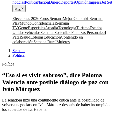
noticias
Política
Nación
Dinero
Deportes
Opinión
Impresa
Jet Set
Más
Elecciones 2026
Foros Semana
Mejor Colombia
Semana
Play
Mundo
Confidenciales
Semana
TV
Gente
Especiales
Arcadia
Tecnología
Turismo
Estados
Unidos
Vehículos
Semana Sostenible
Finanzas Personales
4
Patas
Salud
Loterías
Educación
Contenido en
colaboración
Semana Rural
Mujeres
Semana
|
Política
Política
“Eso sí es vivir sabroso”, dice Paloma
Valencia ante posible diálogo de paz con
Iván Márquez
La senadora hizo una contundente crítica ante la posibilidad de
volver a negociar con Iván Márquez después de haber incumplido
los acuerdos de La Habana.