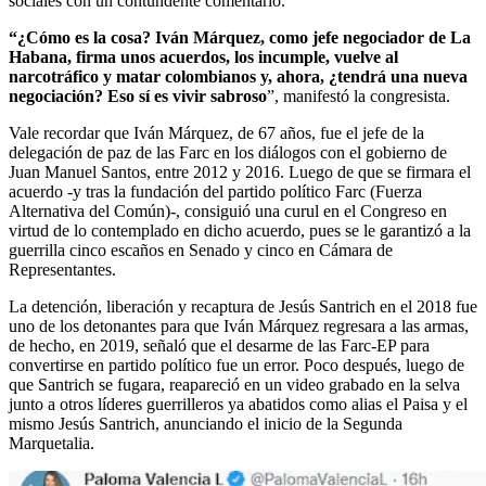
sociales con un contundente comentario.
“¿Cómo es la cosa? Iván Márquez, como jefe negociador de La
Habana, firma unos acuerdos, los incumple, vuelve al
narcotráfico y matar colombianos y, ahora, ¿tendrá una nueva
negociación? Eso sí es vivir sabroso
”, manifestó la congresista.
Vale recordar que Iván Márquez, de 67 años, fue el jefe de la
delegación de paz de las Farc en los diálogos con el gobierno de
Juan Manuel Santos, entre 2012 y 2016. Luego de que se firmara el
acuerdo -y tras la fundación del partido político Farc (Fuerza
Alternativa del Común)-, consiguió una curul en el Congreso en
virtud de lo contemplado en dicho acuerdo, pues se le garantizó a la
guerrilla cinco escaños en Senado y cinco en Cámara de
Representantes.
La detención, liberación y recaptura de Jesús Santrich en el 2018 fue
uno de los detonantes para que Iván Márquez regresara a las armas,
de hecho, en 2019, señaló que el desarme de las Farc-EP para
convertirse en partido político fue un error. Poco después, luego de
que Santrich se fugara, reapareció en un video grabado en la selva
junto a otros líderes guerrilleros ya abatidos como alias el Paisa y el
mismo Jesús Santrich, anunciando el inicio de la Segunda
Marquetalia.