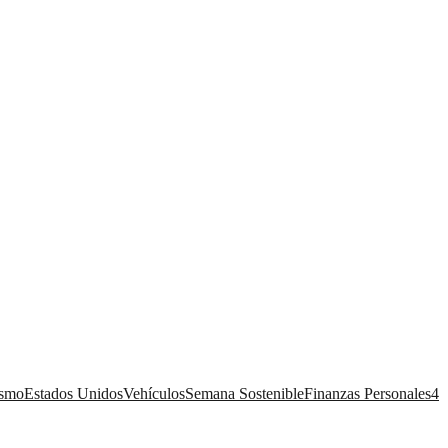
ismo
Estados Unidos
Vehículos
Semana Sostenible
Finanzas Personales
4