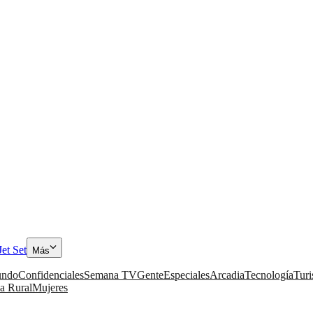
Jet Set
Más
ndo
Confidenciales
Semana TV
Gente
Especiales
Arcadia
Tecnología
Tur
a Rural
Mujeres