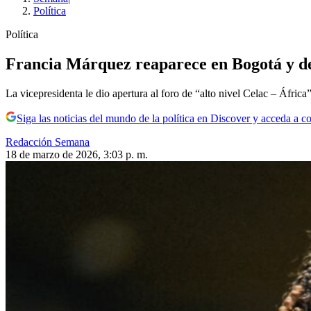
Política
Política
Francia Márquez reaparece en Bogotá y def
La vicepresidenta le dio apertura al foro de “alto nivel Celac – África” 
Siga las noticias del mundo de la política en Discover y acceda a c
Redacción Semana
18 de marzo de 2026, 3:03 p. m.