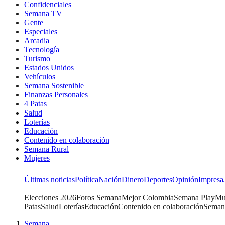
Confidenciales
Semana TV
Gente
Especiales
Arcadia
Tecnología
Turismo
Estados Unidos
Vehículos
Semana Sostenible
Finanzas Personales
4 Patas
Salud
Loterías
Educación
Contenido en colaboración
Semana Rural
Mujeres
Últimas noticias
Política
Nación
Dinero
Deportes
Opinión
Impresa
Elecciones 2026
Foros Semana
Mejor Colombia
Semana Play
Mu
Patas
Salud
Loterías
Educación
Contenido en colaboración
Seman
Semana
|