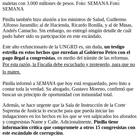
maletas con 3.000 millones de pesos. Foto: SEMANA
Foto:
SEMANA
Pinilla también hizo alusión a los ministros de Salud, Guillermo
Alfonso Jaramillo; al de Hacienda, Ricardo Bonilla, y al de Minas,
Andrés Camacho. Sin embargo, no entregó ningún detalle de cuál
pudo haber sido su participación en este escándalo.
Este alto exfuncionario de la UNGRD es, sin duda,
un testigo
estrella en estos hechos que enredan al Gobierno Petro con el
pago ilegal a congresistas
, en medio del trámite de las reformas.
Por esta razón, la Fiscalía debe escucharlo y protegerlo, para que no
lo maten.
Pinilla informó a
SEMANA
que hoy está resguardado, pero listo a
contar toda la verdad. Su abogado, Gustavo Moreno, confirmó que
buscan un principio de oportunidad con inmunidad total.
Además, se hace urgente que la Sala de Instrucción de la Corte
Suprema de Justicia lo escuche para que pueda iniciar las
indagaciones en los hechos en los que se ven salpicados los aforados
y congresistas Name y Calle. Adicionalmente,
Pinilla tiene
información crítica que compromete a otros 15 congresistas con
este escándalo de corrupción
.