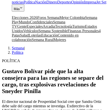
noticias
Política
Nación
Dinero
Deportes
Opinión
Impresa
Jet Set
Más
Elecciones 2026
Foros Semana
Mejor Colombia
Semana
Play
Mundo
Confidenciales
Semana
TV
Gente
Especiales
Arcadia
Tecnología
Turismo
Estados
Unidos
Vehículos
Semana Sostenible
Finanzas Personales
4
Patas
Salud
Loterías
Educación
Contenido en
colaboración
Semana Rural
Mujeres
Semana
|
Política
POLÍTICA
Gustavo Bolívar pide que la alta
consejera para las regiones se separe del
cargo, tras explosivas revelaciones de
Sneyder Pinilla
El director nacional de Prosperidad Social cree que Sandra Ortiz
debe salir del cargo mientras se investiga. Exdirectivo de la