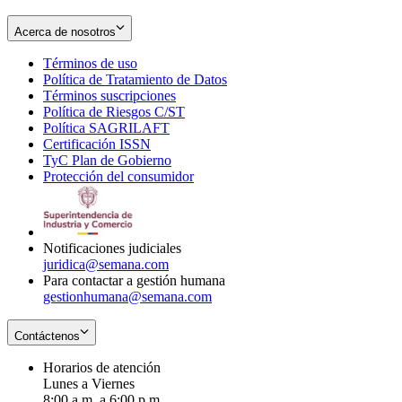
Acerca de nosotros
Términos de uso
Opens
Política de Tratamiento de Datos
in
Opens
Términos suscripciones
new
Opens
in
Política de Riesgos C/ST
window
in
Opens
new
Política SAGRILAFT
Opens
new
in
window
Certificación ISSN
Opens
in
window
new
TyC Plan de Gobierno
in
new
Opens
window
Protección del consumidor
new
window
in
Opens
window
new
in
window
new
window
Notificaciones judiciales
juridica@semana.com
Para contactar a gestión humana
gestionhumana@semana.com
Contáctenos
Horarios de atención
Lunes a Viernes
8:00 a.m. a 6:00 p.m.