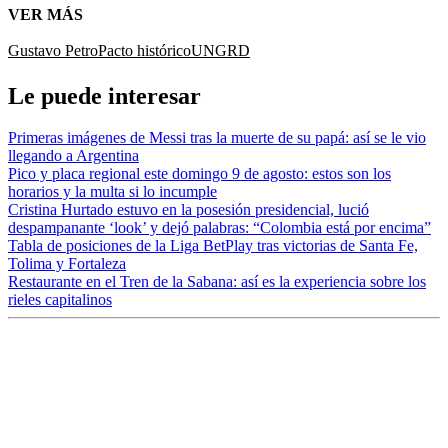
VER MÁS
Gustavo Petro
Pacto histórico
UNGRD
Le puede interesar
Primeras imágenes de Messi tras la muerte de su papá: así se le vio
llegando a Argentina
Pico y placa regional este domingo 9 de agosto: estos son los
horarios y la multa si lo incumple
Cristina Hurtado estuvo en la posesión presidencial, lució
despampanante ‘look’ y dejó palabras: “Colombia está por encima”
Tabla de posiciones de la Liga BetPlay tras victorias de Santa Fe,
Tolima y Fortaleza
Restaurante en el Tren de la Sabana: así es la experiencia sobre los
rieles capitalinos