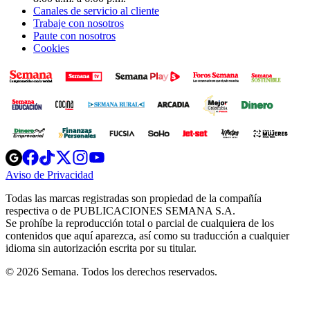
Canales de servicio al cliente
Trabaje con nosotros
Paute con nosotros
Cookies
Opens
Opens
Opens
Opens
Opens
in
in
in
in
in
Aviso de Privacidad
Opens
new
new
new
new
new
in
window
window
window
window
window
Todas las marcas registradas son propiedad de la compañía
new
respectiva o de PUBLICACIONES SEMANA S.A.
window
Se prohíbe la reproducción total o parcial de cualquiera de los
contenidos que aquí aparezca, así como su traducción a cualquier
idioma sin autorización escrita por su titular.
© 2026 Semana. Todos los derechos reservados.