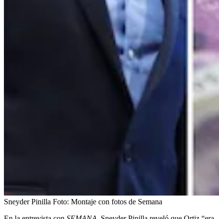
Sneyder Pinilla
Foto:
Montaje con fotos de Semana
En la entrevista con
SEMANA
, Sneyder Pinilla reveló que Ortiz “era