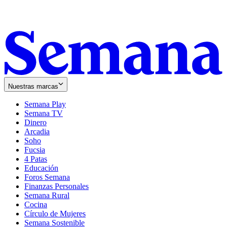
Nuestras marcas
Semana Play
Semana TV
Dinero
Arcadia
Soho
Opens
Fucsia
in
Opens
4 Patas
new
in
Educación
window
new
Foros Semana
window
Finanzas Personales
Semana Rural
Cocina
Círculo de Mujeres
Semana Sostenible