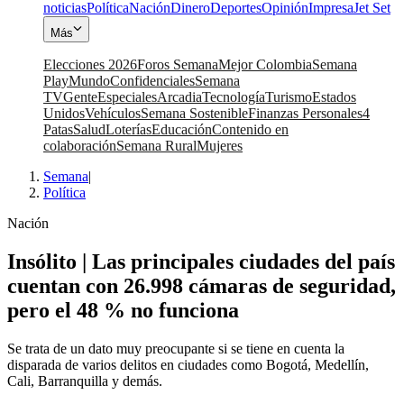
noticias
Política
Nación
Dinero
Deportes
Opinión
Impresa
Jet Set
Más
Elecciones 2026
Foros Semana
Mejor Colombia
Semana
Play
Mundo
Confidenciales
Semana
TV
Gente
Especiales
Arcadia
Tecnología
Turismo
Estados
Unidos
Vehículos
Semana Sostenible
Finanzas Personales
4
Patas
Salud
Loterías
Educación
Contenido en
colaboración
Semana Rural
Mujeres
Semana
|
Política
Nación
Insólito | Las principales ciudades del país
cuentan con 26.998 cámaras de seguridad,
pero el 48 % no funciona
Se trata de un dato muy preocupante si se tiene en cuenta la
disparada de varios delitos en ciudades como Bogotá, Medellín,
Cali, Barranquilla y demás.