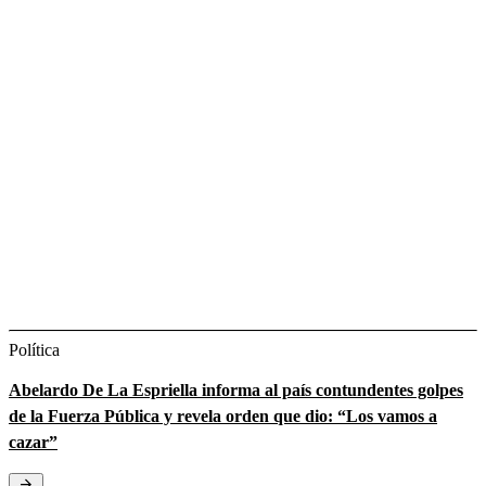
Política
Abelardo De La Espriella informa al país contundentes golpes
de la Fuerza Pública y revela orden que dio: “Los vamos a
cazar”