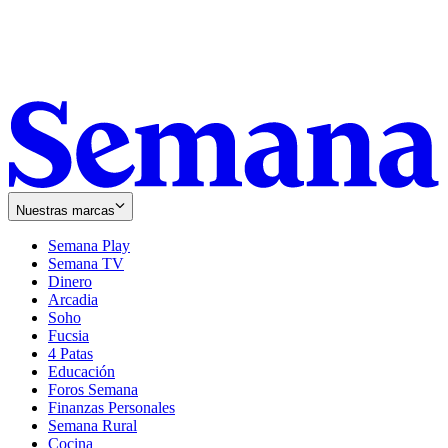
Nuestras marcas
Semana Play
Semana TV
Dinero
Arcadia
Soho
Opens
Fucsia
in
Opens
4 Patas
new
in
Educación
window
new
Foros Semana
window
Finanzas Personales
Semana Rural
Cocina