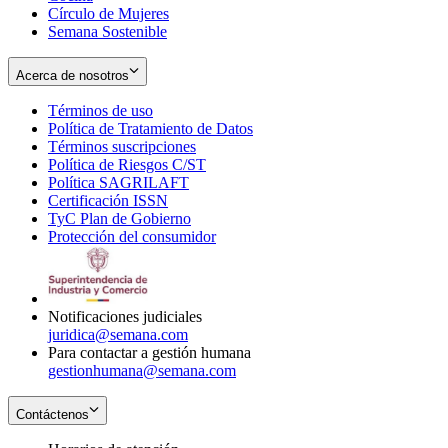
Círculo de Mujeres
Semana Sostenible
Acerca de nosotros
Términos de uso
Opens
Política de Tratamiento de Datos
in
Opens
Términos suscripciones
new
Opens
in
Política de Riesgos C/ST
window
in
Opens
new
Política SAGRILAFT
Opens
new
in
window
Certificación ISSN
Opens
in
window
new
TyC Plan de Gobierno
in
new
Opens
window
Protección del consumidor
new
window
in
Opens
window
new
in
window
new
window
Notificaciones judiciales
juridica@semana.com
Para contactar a gestión humana
gestionhumana@semana.com
Contáctenos