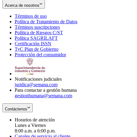
Acerca de nosotros
Términos de uso
Opens
Política de Tratamiento de Datos
in
Opens
Términos suscripciones
new
Opens
in
Política de Riesgos C/ST
window
in
Opens
new
Política SAGRILAFT
Opens
new
in
window
Certificación ISSN
Opens
in
window
new
TyC Plan de Gobierno
in
new
Opens
window
Protección del consumidor
new
window
in
Opens
window
new
in
window
new
window
Notificaciones judiciales
juridica@semana.com
Para contactar a gestión humana
gestionhumana@semana.com
Contáctenos
Horarios de atención
Lunes a Viernes
8:00 a.m. a 6:00 p.m.
Canales de servicio al cliente