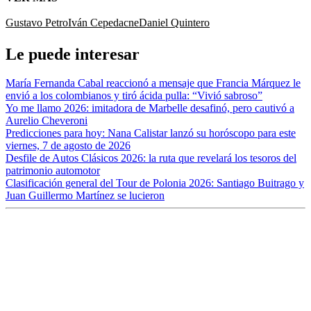
Gustavo Petro
Iván Cepeda
cne
Daniel Quintero
Le puede interesar
María Fernanda Cabal reaccionó a mensaje que Francia Márquez le
envió a los colombianos y tiró ácida pulla: “Vivió sabroso”
Yo me llamo 2026: imitadora de Marbelle desafinó, pero cautivó a
Aurelio Cheveroni
Predicciones para hoy: Nana Calistar lanzó su horóscopo para este
viernes, 7 de agosto de 2026
Desfile de Autos Clásicos 2026: la ruta que revelará los tesoros del
patrimonio automotor
Clasificación general del Tour de Polonia 2026: Santiago Buitrago y
Juan Guillermo Martínez se lucieron