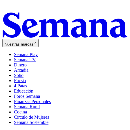
Nuestras marcas
Semana Play
Semana TV
Dinero
Arcadia
Soho
Opens
Fucsia
in
Opens
4 Patas
new
in
Educación
window
new
Foros Semana
window
Finanzas Personales
Semana Rural
Cocina
Círculo de Mujeres
Semana Sostenible