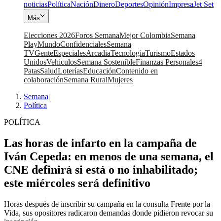
noticias
Política
Nación
Dinero
Deportes
Opinión
Impresa
Jet Set
Más
Elecciones 2026
Foros Semana
Mejor Colombia
Semana
Play
Mundo
Confidenciales
Semana
TV
Gente
Especiales
Arcadia
Tecnología
Turismo
Estados
Unidos
Vehículos
Semana Sostenible
Finanzas Personales
4
Patas
Salud
Loterías
Educación
Contenido en
colaboración
Semana Rural
Mujeres
Semana
|
Política
POLÍTICA
Las horas de infarto en la campaña de
Iván Cepeda: en menos de una semana, el
CNE definirá si está o no inhabilitado;
este miércoles será definitivo
Horas después de inscribir su campaña en la consulta Frente por la
Vida, sus opositores radicaron demandas donde pidieron revocar su