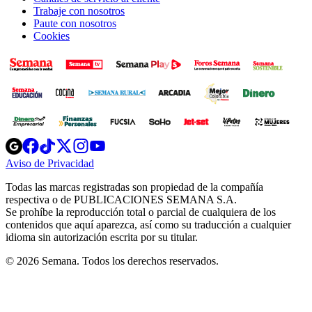
Trabaje con nosotros
Paute con nosotros
Cookies
Opens
Opens
Opens
Opens
Opens
in
in
in
in
in
Aviso de Privacidad
Opens
new
new
new
new
new
in
window
window
window
window
window
Todas las marcas registradas son propiedad de la compañía
new
respectiva o de PUBLICACIONES SEMANA S.A.
window
Se prohíbe la reproducción total o parcial de cualquiera de los
contenidos que aquí aparezca, así como su traducción a cualquier
idioma sin autorización escrita por su titular.
© 2026 Semana. Todos los derechos reservados.