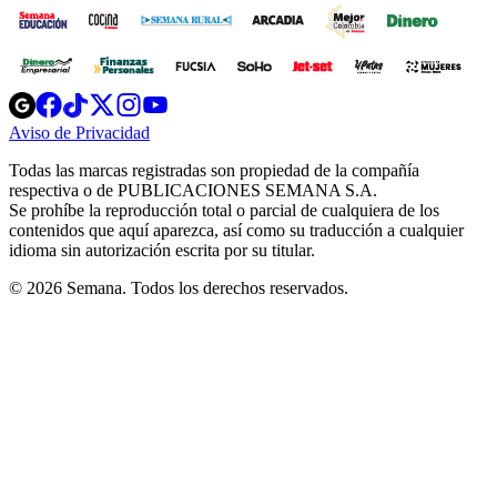
Opens
Opens
Opens
Opens
Opens
in
in
in
in
in
Aviso de Privacidad
Opens
new
new
new
new
new
in
window
window
window
window
window
Todas las marcas registradas son propiedad de la compañía
new
respectiva o de PUBLICACIONES SEMANA S.A.
window
Se prohíbe la reproducción total o parcial de cualquiera de los
contenidos que aquí aparezca, así como su traducción a cualquier
idioma sin autorización escrita por su titular.
© 2026 Semana. Todos los derechos reservados.