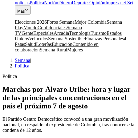
noticias
Política
Nación
Dinero
Deportes
Opinión
Impresa
Jet Set
Más
Elecciones 2026
Foros Semana
Mejor Colombia
Semana
Play
Mundo
Confidenciales
Semana
TV
Gente
Especiales
Arcadia
Tecnología
Turismo
Estados
Unidos
Vehículos
Semana Sostenible
Finanzas Personales
4
Patas
Salud
Loterías
Educación
Contenido en
colaboración
Semana Rural
Mujeres
Semana
|
Política
Política
Marchas por Álvaro Uribe: hora y lugar
de las principales concentraciones en el
país el próximo 7 de agosto
El Partido Centro Democrático convocó a una gran movilización
nacional, en respaldo al expresidente de Colombia, tras conocerse la
condena de 12 años.