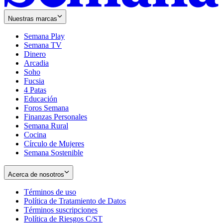
Nuestras marcas
Semana Play
Semana TV
Dinero
Arcadia
Soho
Opens
Fucsia
in
Opens
4 Patas
new
in
Educación
window
new
Foros Semana
window
Finanzas Personales
Semana Rural
Cocina
Círculo de Mujeres
Semana Sostenible
Acerca de nosotros
Términos de uso
Opens
Política de Tratamiento de Datos
in
Opens
Términos suscripciones
new
Opens
in
Política de Riesgos C/ST
window
in
Opens
new