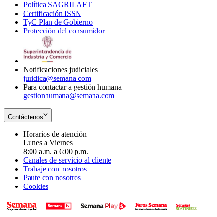
Política SAGRILAFT
Opens
new
in
window
Certificación ISSN
Opens
in
window
new
TyC Plan de Gobierno
in
new
Opens
window
Protección del consumidor
new
window
in
Opens
window
new
in
window
new
window
Notificaciones judiciales
juridica@semana.com
Para contactar a gestión humana
gestionhumana@semana.com
Contáctenos
Horarios de atención
Lunes a Viernes
8:00 a.m. a 6:00 p.m.
Canales de servicio al cliente
Trabaje con nosotros
Paute con nosotros
Cookies